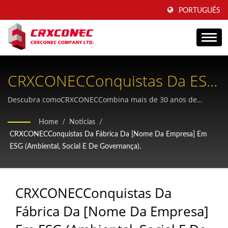
PORTUGUÊS
CRXCONECConquistas Da ESG
Factory: Liderando A Inovação
Descubra comoCRXCONECCombina mais de 30 anos de
experiência em cabeamento estruturado com práticas ESG
Em Cabeamento Sustentável
Home
/
Notícias
/
avançadas, fornecendo produtos de rede de baixo carbono e
CRXCONECConquistas Da Fábrica Da [nome Da Empresa] Em
soluções de embalagens ecológicas para operadoras globais
ESG (Ambiental, Social E De Governança).
de telecomunicações e data centers.
CRXCONECConquistas Da
Fábrica Da [nome Da Empresa]