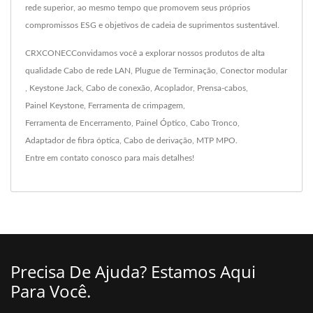
rede superior, ao mesmo tempo que promovem seus próprios
compromissos ESG e objetivos de cadeia de suprimentos sustentável.
CRXCONECConvidamos você a explorar nossos produtos de alta
qualidade
Cabo de rede LAN
,
Plugue de Terminação
,
Conector modular
,
Keystone Jack
,
Cabo de conexão
,
Acoplador
,
Prensa-cabos
,
Painel Keystone
,
Ferramenta de crimpagem
,
Ferramenta de Encerramento
,
Painel Óptico
,
Cabo Tronco
,
Adaptador de fibra óptica
,
Cabo de derivação
,
MTP MPO
.
Entre em contato conosco
para mais detalhes!
Precisa De Ajuda? Estamos Aqui
Para Você.