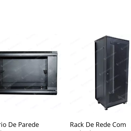
el De Fibra Óptica LGX
4PPoE Keystone Ja
De 3 Slots
io De Parede
Rack De Rede Com