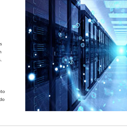
s
m
.
uto
rdo