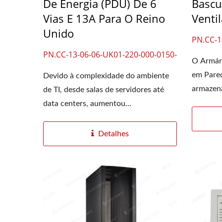
De Energia (PDU) De 6
Bascu
Vias E 13A Para O Reino
Venti
Unido
PN.CC-1
PN.CC-13-06-06-UK01-220-000-0150-
O Armár
00
em Pared
Devido à complexidade do ambiente
armazena
de TI, desde salas de servidores até
data centers, aumentou...
Detalhes