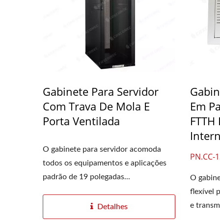
Gabinete Para Servidor
Gabin
Com Trava De Mola E
Em Pa
Porta Ventilada
FTTH 
Inter
O gabinete para servidor acomoda
PN.CC-1
todos os equipamentos e aplicações
padrão de 19 polegadas...
O gabin
flexível
e transmi
Detalhes