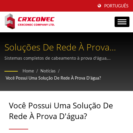
PORTUGUÊS
Soluções De Rede À Prova
D'água IP68 Para Ambientes
Sistemas completos de cabeamento à prova d'água,
projetados para suportar condições extremas em ambientes
Extremos
Home
/
Notícias
/
externos e industriais, com qualidade e confiabilidade
Você Possui Uma Solução De Rede À Prova D'água?
certificadas.
Você Possui Uma Solução De
Rede À Prova D'água?