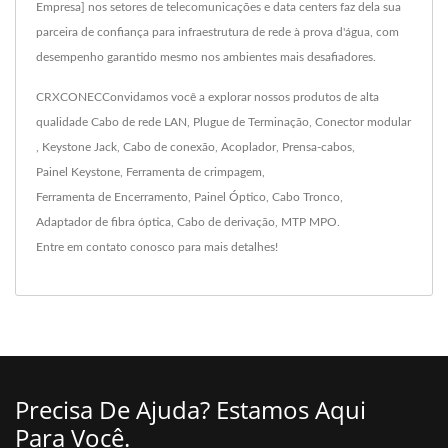
Empresa] nos setores de telecomunicações e data centers faz dela sua
parceira de confiança para infraestrutura de rede à prova d'água, com
desempenho garantido mesmo nos ambientes mais desafiadores.
CRXCONECConvidamos você a explorar nossos produtos de alta
qualidade
Cabo de rede LAN
,
Plugue de Terminação
,
Conector modular
,
Keystone Jack
,
Cabo de conexão
,
Acoplador
,
Prensa-cabos
,
Painel Keystone
,
Ferramenta de crimpagem
,
Ferramenta de Encerramento
,
Painel Óptico
,
Cabo Tronco
,
Adaptador de fibra óptica
,
Cabo de derivação
,
MTP MPO
.
Entre em contato conosco
para mais detalhes!
Precisa De Ajuda? Estamos Aqui
Para Você.