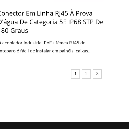
Conector Em Linha RJ45 À Prova
D'água De Categoria 5E IP68 STP De
180 Graus
 acoplador industrial PoE+ fêmea RJ45 de
nteparo é fácil de instalar em painéis, caixas...
1
2
3