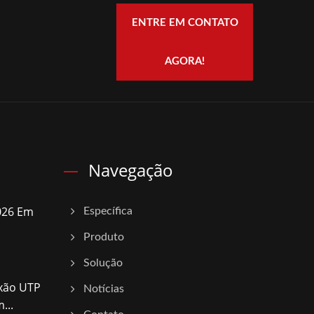
ENTRE EM CONTATO
AGORA!
Navegação
026 Em
Específica
Produto
Solução
xão UTP
Notícias
...