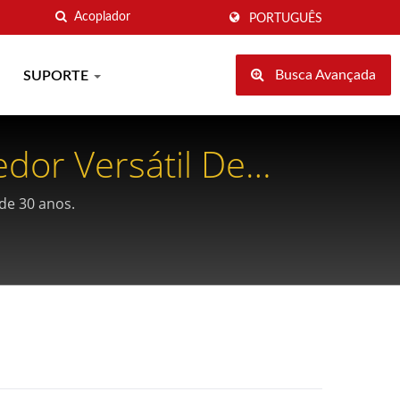
PORTUGUÊS
Busca Avançada
SUPORTE
dor Versátil De
ca -CRXCONEC
de 30 anos.