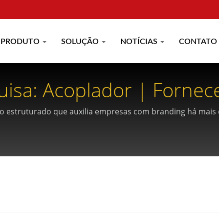
PRODUTO
SOLUÇÃO
NOTÍCIAS
CONTATO
isa: Acoplador | Fornece
 Em Cobre E Fibra Ópti
struturado que auxilia empresas com branding há mais 