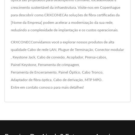
óptica são projetados para desempenho confiável, escalabilidade e
crescimento sustentável da infraestrutura. Visite-nos em Copenhague
para descobrir como.CRXCONECAs soluções de fibra certificadas da
[Nome da Empresa] podem acelerar a modernização da sua rede,
reduzindo a complexidade de implantação e os custos operacionais.
CRXCONECConvidamos você a explorar nossos produtos de alta
qualidade
Cabo de rede LAN
,
Plugue de Terminação
,
Conector modular
,
Keystone Jack
,
Cabo de conexão
,
Acoplador
,
Prensa-cabos
,
Painel Keystone
,
Ferramenta de crimpagem
,
Ferramenta de Encerramento
,
Painel Óptico
,
Cabo Tronco
,
Adaptador de fibra óptica
,
Cabo de derivação
,
MTP MPO
.
Entre em contato conosco
para mais detalhes!