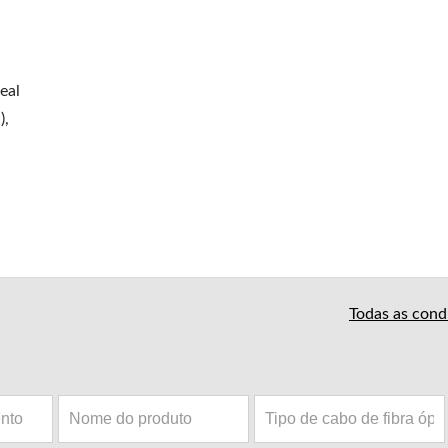
eal
),
Todas as cond