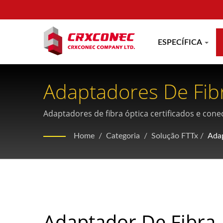
ESPECÍFICA
Adaptadores De Fibr
Para Aplicações FT
Adaptadores de fibra óptica certificados e con
implantações de fibra até a residência (FTTH) 
Home
/
Categoria
/
Solução FTTx
/
Adap
Adaptador De Fibra