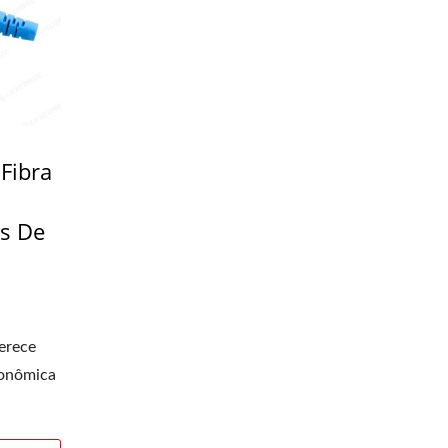
Fibra
s De
erece
conômica