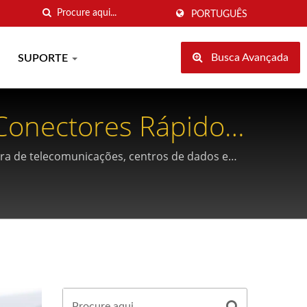
PORTUGUÊS
Busca Avançada
SUPORTE
 Conectores Rápidos
ura de telecomunicações, centros de dados e
PC.