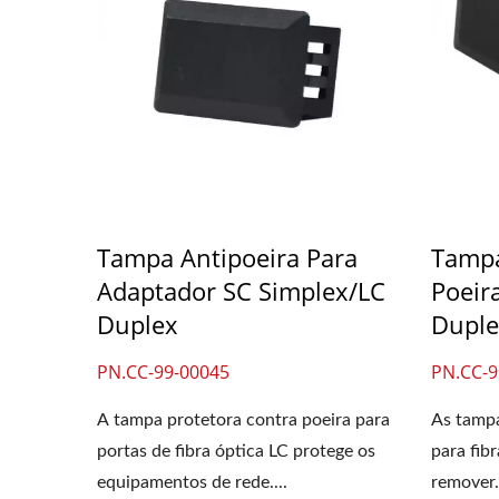
4PPoE Keystone Jack
Pain
Tampa Antipoeira Para
Tampa
Adaptador SC Simplex/LC
Poeir
Duplex
Duple
PN.CC-99-00045
PN.CC-9
A tampa protetora contra poeira para
As tampa
portas de fibra óptica LC protege os
para fibr
equipamentos de rede....
remover.