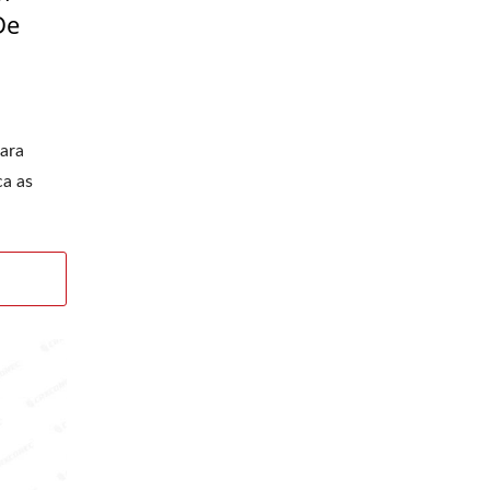
De
ara
ca as