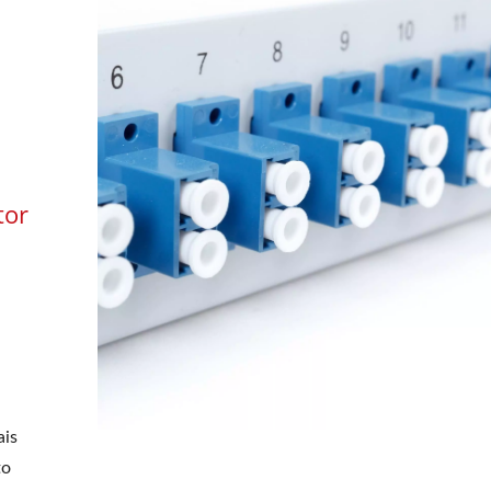
tor
ais
to