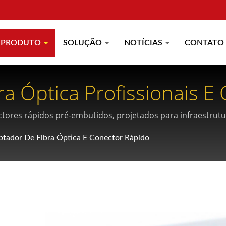
PRODUTO
SOLUÇÃO
NOTÍCIAS
CONTATO
a Óptica Profissionais E
TH
ectores rápidos pré-embutidos, projetados para infraestrut
de última milha, com desempenho superior de polimento de 
tador De Fibra Óptica E Conector Rápido