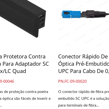
el De Fibra Óptica LGX
4PPoE Keystone Ja
De 3 Slots
 Protetora Contra
Conector Rápido De 
a Para Adaptador SC
Óptica Pré-Embutid
x/LC Quad
UPC Para Cabo De 
9-00046
PN.FC-09-00020
s de proteção contra poeira
O conector rápido de fibra pr
a óptica são fáceis de inserir e
embutido SC UPC é a solução
..
para terminais de fibra...