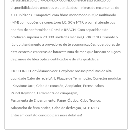
personalização OEM/ODM.CRXCONECOferece esta solução com
disponibilidade de amostras e quantidades mínimas de encomenda de
100 unidades. Compatível com fibras monomodo (SM) e multimodo
(MM) com opções de conectores LC, SC e MTP, o painel atende aos
padrões de conformidade RoHS e REACH. Com capacidade de
produção superior a 20.000 unidades mensais,CRXCONECGarante o
rápido atendimento a provedores de telecomunicações, operadores de
data centers e empresas de infraestrutura de rede que buscam soluções
de painéis de fibra óptica certificados e de alta qualidade.
CRXCONECConvidamos você a explorar nossos produtos de alta
qualidade
Cabo de rede LAN
,
Plugue de Terminação
,
Conector modular
,
Keystone Jack
,
Cabo de conexão
,
Acoplador
,
Prensa-cabos
,
Painel Keystone
,
Ferramenta de crimpagem
,
Ferramenta de Encerramento
,
Painel Óptico
,
Cabo Tronco
,
Adaptador de fibra óptica
,
Cabo de derivação
,
MTP MPO
.
Entre em contato conosco
para mais detalhes!