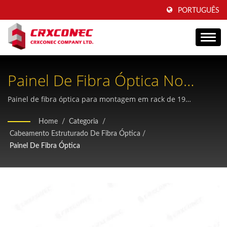
PORTUGUÊS
Painel De Fibra Óptica No
Formato LGX Com Cassete
Painel de fibra óptica para montagem em rack de 19
polegadas, padrão da indústria, projetado para interconexões
Destacável E Soluções De
Home
/
Categoria
/
flexíveis de cabos em data centers e instalações de
Cabeamento Estruturado De Fibra Óptica
/
Placa Adaptadora.
telecomunicações, com tecnologia de gaveta deslizante e
Painel De Fibra Óptica
proteção na porta frontal.