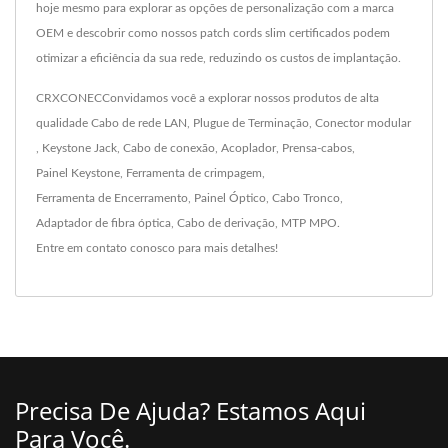
hoje mesmo para explorar as opções de personalização com a marca
OEM e descobrir como nossos patch cords slim certificados podem
otimizar a eficiência da sua rede, reduzindo os custos de implantação.
CRXCONECConvidamos você a explorar nossos produtos de alta
qualidade
Cabo de rede LAN
,
Plugue de Terminação
,
Conector modular
,
Keystone Jack
,
Cabo de conexão
,
Acoplador
,
Prensa-cabos
,
Painel Keystone
,
Ferramenta de crimpagem
,
Ferramenta de Encerramento
,
Painel Óptico
,
Cabo Tronco
,
Adaptador de fibra óptica
,
Cabo de derivação
,
MTP MPO
.
Entre em contato conosco
para mais detalhes!
Precisa De Ajuda? Estamos Aqui
Para Você.