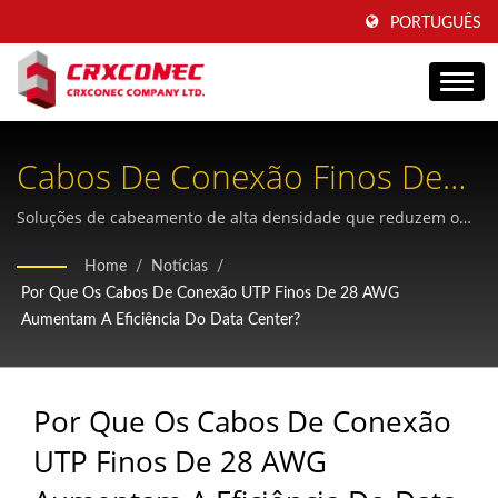
PORTUGUÊS
Cabos De Conexão Finos De
28 AWG Com Design
Soluções de cabeamento de alta densidade que reduzem o
congestionamento, melhoram o fluxo de ar e simplificam o
Compacto Para Data Centers
Home
/
Notícias
/
gerenciamento de rede em data centers e salas de
Por Que Os Cabos De Conexão UTP Finos De 28 AWG
Modernos.
telecomunicações.
Aumentam A Eficiência Do Data Center?
Por Que Os Cabos De Conexão
UTP Finos De 28 AWG