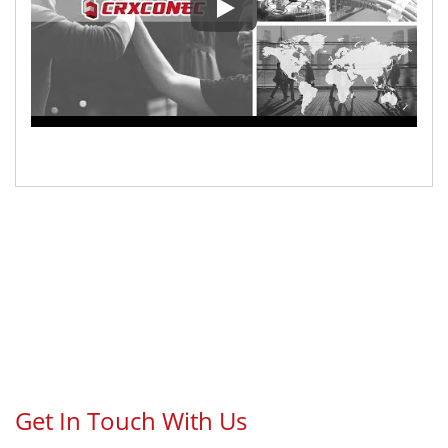
CRXCONECConectando você a