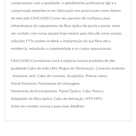
compromisso com a qualidade, o atendimento profissional ágil e a
comprovada experiência em fabricação nos posicionam como líderes
de mercado.CRXCONECComo seu parceiro de confiança para
infraestrutura de cabeamento de fibra óptica de ponta a ponta, entre
em contato com nossa equipe hoje mesmo para discutir como nossas
soluções FTTx podem acelerar a implantação da sua fibra até a
residência, reduzindo a complexidade e os custos operacionais.
CRXCONECConvidamos você a explorar nossos produtos de alta
qualidade
Cabo de rede LAN
,
Plugue de Terminação
,
Conector modular
,
Keystone Jack
,
Cabo de conexão
,
Acoplador
,
Prensa-cabos
,
Painel Keystone
,
Ferramenta de crimpagem
,
Ferramenta de Encerramento
,
Painel Óptico
,
Cabo Tronco
,
Adaptador de fibra óptica
,
Cabo de derivação
,
MTP MPO
.
Entre em contato conosco
para mais detalhes!