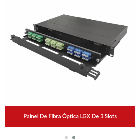
Painel De Fibra Óptica LGX De 3 Slots