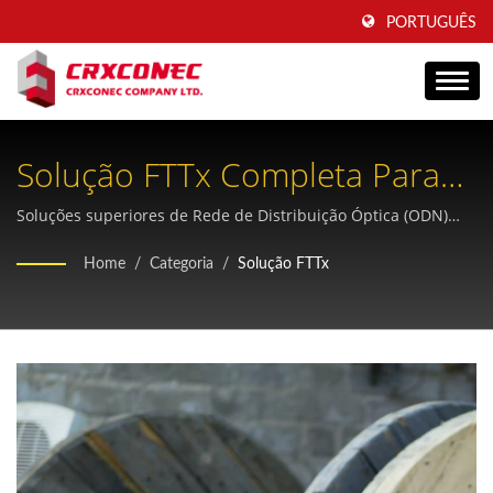
PORTUGUÊS
Solução FTTx Completa Para
Serviços De Fibra Até A
Soluções superiores de Rede de Distribuição Óptica (ODN)
com produtos de gerenciamento de fibra projetados para
Residência.
Home
/
Categoria
/
Solução FTTx
operações de fibra até a residência (FTTH) confiáveis ​​e de alto
desempenho.