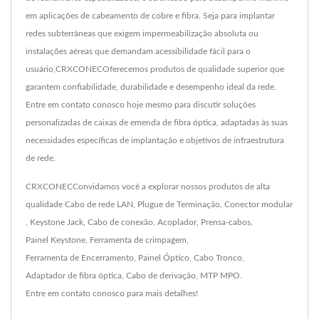
em aplicações de cabeamento de cobre e fibra. Seja para implantar
redes subterrâneas que exigem impermeabilização absoluta ou
instalações aéreas que demandam acessibilidade fácil para o
usuário,CRXCONECOferecemos produtos de qualidade superior que
garantem confiabilidade, durabilidade e desempenho ideal da rede.
Entre em contato conosco hoje mesmo para discutir soluções
personalizadas de caixas de emenda de fibra óptica, adaptadas às suas
necessidades específicas de implantação e objetivos de infraestrutura
de rede.
CRXCONECConvidamos você a explorar nossos produtos de alta
qualidade
Cabo de rede LAN
,
Plugue de Terminação
,
Conector modular
,
Keystone Jack
,
Cabo de conexão
,
Acoplador
,
Prensa-cabos
,
Painel Keystone
,
Ferramenta de crimpagem
,
Ferramenta de Encerramento
,
Painel Óptico
,
Cabo Tronco
,
Adaptador de fibra óptica
,
Cabo de derivação
,
MTP MPO
.
Entre em contato conosco
para mais detalhes!