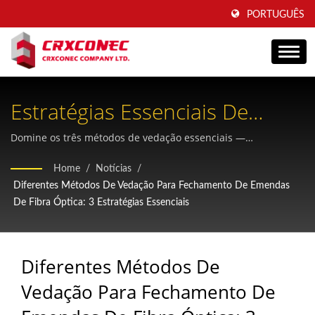
PORTUGUÊS
Estratégias Essenciais De
Vedação De Emendas De Fibra
Domine os três métodos de vedação essenciais —
termocontráteis e mecânicos — para proteger sua
Óptica Para Confiabilidade Da
Home
/
Notícias
/
infraestrutura de fibra óptica e garantir o desempenho da
Diferentes Métodos De Vedação Para Fechamento De Emendas
Rede
rede e a integridade do sinal a longo prazo.
De Fibra Óptica: 3 Estratégias Essenciais
Diferentes Métodos De
Vedação Para Fechamento De