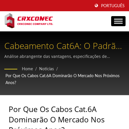
PORTUGUÊS
Cabeamento Cat6A: O Padrão
De Infraestrutura Empresarial
Análise abrangente das vantagens, especificações de
desempenho e cenários práticos de implantação do
À Prova De Futuro
Home
/
Notícias
/
cabeamento Cat6A para infraestrutura de telecomunicações e
Por Que Os Cabos Cat.6A Dominarão O Mercado Nos Próximos
data centers.
Anos?
Por Que Os Cabos Cat.6A
Dominarão O Mercado Nos