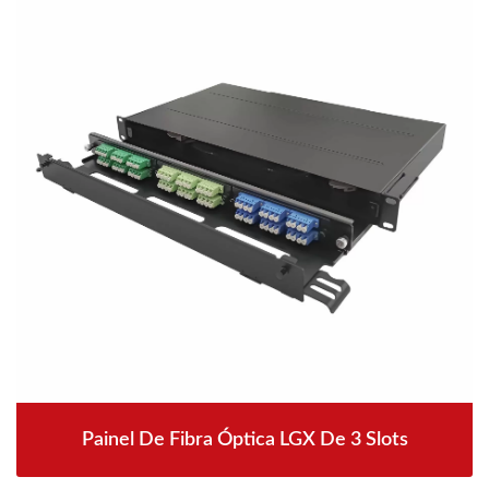
Painel De Fibra Óptica LGX De 3 Slots