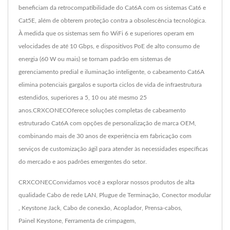
beneficiam da retrocompatibilidade do Cat6A com os sistemas Cat6 e
Cat5E, além de obterem proteção contra a obsolescência tecnológica.
À medida que os sistemas sem fio WiFi 6 e superiores operam em
velocidades de até 10 Gbps, e dispositivos PoE de alto consumo de
energia (60 W ou mais) se tornam padrão em sistemas de
gerenciamento predial e iluminação inteligente, o cabeamento Cat6A
elimina potenciais gargalos e suporta ciclos de vida de infraestrutura
estendidos, superiores a 5, 10 ou até mesmo 25
anos.CRXCONECOferece soluções completas de cabeamento
estruturado Cat6A com opções de personalização de marca OEM,
combinando mais de 30 anos de experiência em fabricação com
serviços de customização ágil para atender às necessidades específicas
do mercado e aos padrões emergentes do setor.
CRXCONECConvidamos você a explorar nossos produtos de alta
qualidade
Cabo de rede LAN
,
Plugue de Terminação
,
Conector modular
,
Keystone Jack
,
Cabo de conexão
,
Acoplador
,
Prensa-cabos
,
Painel Keystone
,
Ferramenta de crimpagem
,