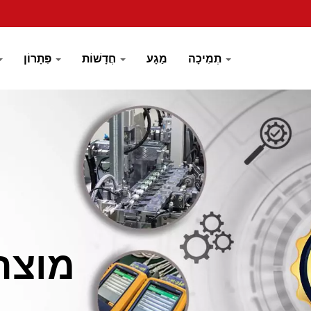
תְמִיכָה
מַגָע
חֲדָשׁוֹת
פִּתָרוֹן
מוצר