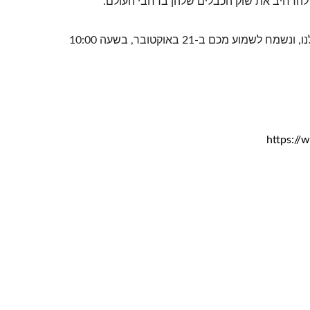
4PPoEשקע קיסטון
אם יש לך יותר עניין בCRXCONEC, אתם מוזמנים להצטרף ל"הופעה החיה" שלנו, ונשמח לשמוע מכם ב-21 באוקטובר, בשעה 10:00
https://