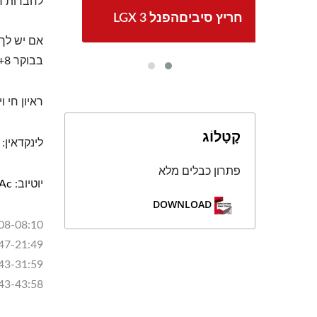
לחברות רבות לבנות
LGX 3 חריץ סיביםהפנל
בבוקר GMT+8.
ראיון חי ו
קָטָלוֹג
לינקדאין:
פתרון כבלים מלא
יוטיוב:
LAc
DOWNLOAD
00:08-08:10: מה יכולONEC
19:47-21:49:CRXCONECסי
28:43-31:59: 
42:43-43:58: למה כדאי לכם לסמ