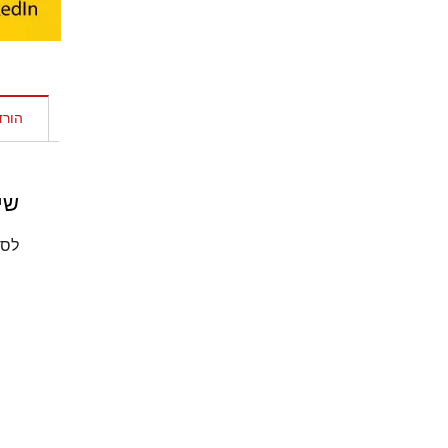
הורד
שיחת 
לספ