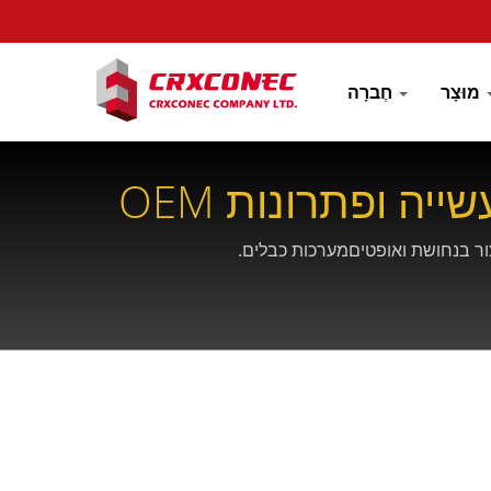
מוּצָר
חֶברָה