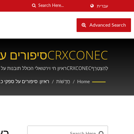
עברית
Advanced Search
CRXCONECסיפורים על ספקי כבלים - תובנות בתעשייה ופתרונות OEM
לְהִצְטַרֵףCRXCONECראיון חי וירטואלי הכולל תובנות על פתרונות כבלים מובנים, יכולות מיתוג OEM, ו-30+ שנות מומחיות בייצור בנחושת ואופטיםמערכות כבלים.
Home
/
חֲדָשׁוֹת
/
ראיון: סיפורים על ספקי כ
רא