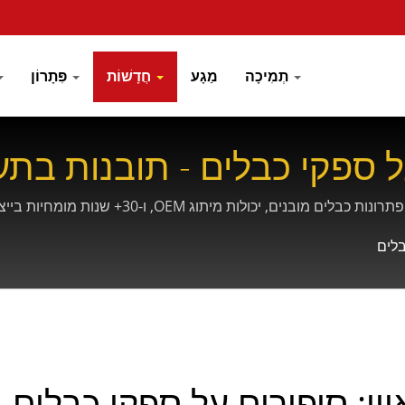
תְמִיכָה
מַגָע
חֲדָשׁוֹת
פִּתָרוֹן
בלים
יון: סיפורים על ספקי כבלים