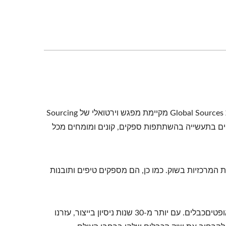
מוזמנים בכנות להצטרףCRXCONECמופע חי עם Global Sources. פלטפורמת Global Sources מקיימת מפגש וירטואלי של Sourcing
דכניים בתעשייה בהשתתפות ספקים, קונים ומומחים מכל
המרכזיות בשוק. כמו כן, הם מספקים טיפים ותובנות
CRXCONECמציעה סדרת מוצרי כבלים מלאה, כולל כבלים מובנים מנחושת ואופטיםכבלים. עם יותר מ-30 שנות ניסיון בייצור, עזרנו