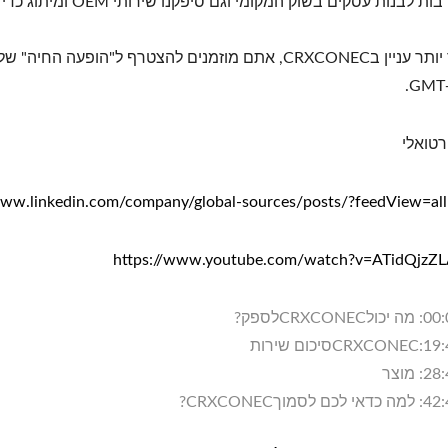
 עסקים בשוק המקומי וגם סיפקנו שירותי OEM ומיתוג כדי להרחיב את שוק הכבלים שלהן ברחבי העולם.
4PPoEשקע קיסטון
LGX 3 חריץ סיביםהפנל
ירטואלי
www.linkedin.com/company/global-sources/posts/?feedView=all
https://www.youtube.com/watch?v=ATidQjzZ
CRXCלספק?
כום שירות
מוצר
וךCRXCONEC?