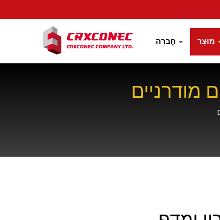
מוּצָר
חֶברָה
ם מודרניים
ון ומדף