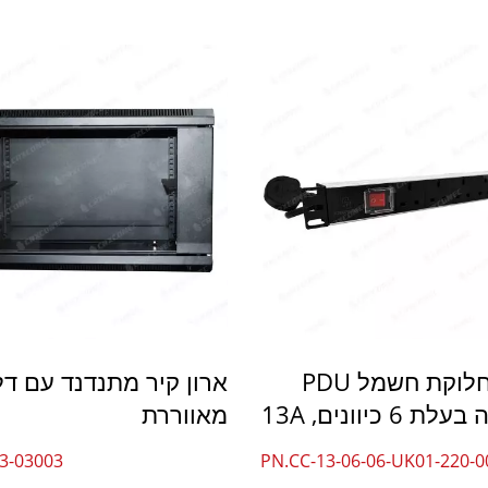
4PPoEשקע קיסטון
LGX 3 חריץ סיביםהפנל
יחידת חלוקת חשמל PDU
ארון קיר מתנדנד עם ד
 6 כיוונים, 13A
מאווררת
3-03003
PN.CC-13-06-06-UK01-220-0