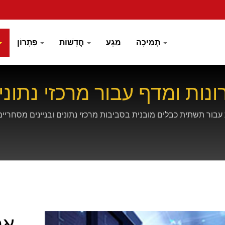
תְמִיכָה
מַגָע
חֲדָשׁוֹת
פִּתָרוֹן
נות ומדף עבור מרכזי נתוני
ור תשתית כבלים מובנית בסביבות מרכזי נתונים ובניינים מסחריים
אר