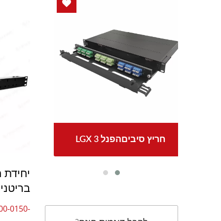
LGX 3 חריץ סיביםהפנל
בריטניה בעלת
00-0150-