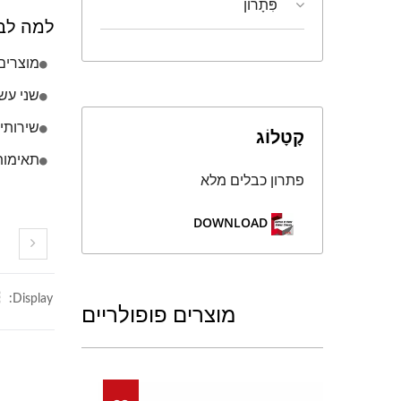
פִּתָרוֹן
למה לבח
מוצרים מגו
שני עשורים של
שירותי מיתוג OEM: בניית מותג ש
קָטָלוֹג
תאימות 
פתרון כבלים מלא
DOWNLOAD
Display:
מוצרים פופולריים