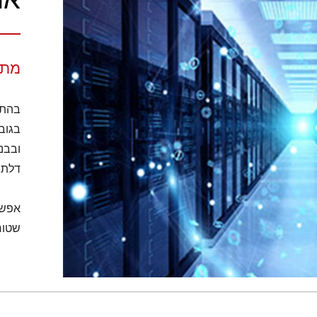
מתל
ובבני
דלת 
אפשרו
שטוח