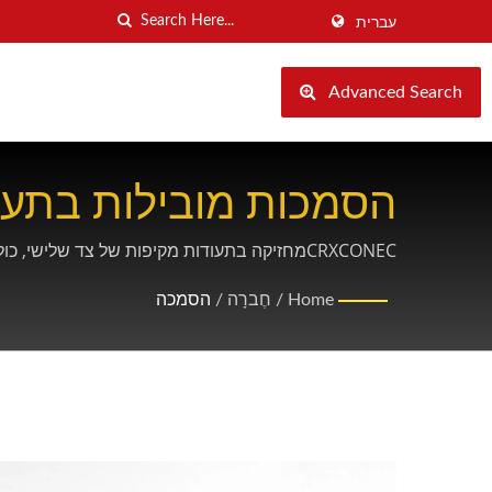
עברית
Advanced Search
הסמכות מובילות בתעשי
בשווקים הגלובליים.
Home
/
חֶברָה
/
הסמכה