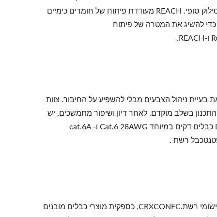
את החשיפה התעסוקתית כאשר מוצרים או ציוד מיוצרים, ממוחזרים או נשלחים לסילוק סופי. REACH מעודדת פיתוח של חומרים כימיים
 כדי להשיג את המטרה של פיתוח
 את בעיית ניהול הצבעים מבלי להשפיע על החיבור. צוות
תכנון בשלב מוקדם. לאחר דיון ושיפור מתמשכים, יש
לנו את הטיוטה הראשונה שלו. מוגבל על ידי המבנה הפנימי, הצגנו אתכבל רשת עם כבלים דקים במיוחד Cat.6 28AWG ו- cat.6A
UL הוא גוף פרטי מוסמך העוסק בבדיקות דליקות ובחינת בטיחות מבחינת אישור יישומי רשת.CRXCONEC, כספקית מוצרי כבלים מובנים