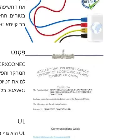
בטוחים, החל
בר-קיימא.CRXCONECמתחייבת לירוק, ולכן כל המוצרים שלנו עומדים בתקני RoHS ו-REACH.
פָּטֶנט
המחקר והפית
30AWG בלבד. התחילו עם דרך קלה לחיבור כבלים וחקרו מידע נוסף על טטריס פטנטכבל רשת .
UL