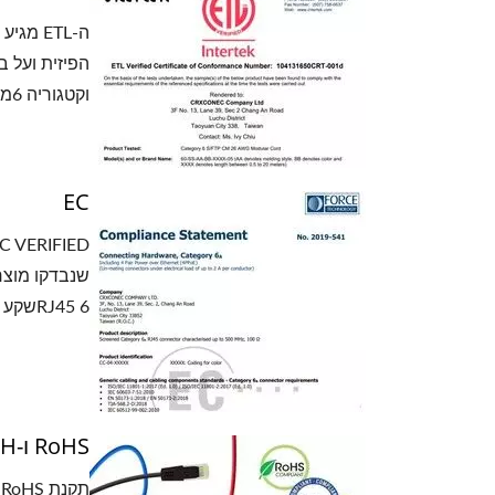
וקטגוריה 6מסוכךולא מוגןכבל רשת רשומים בתקן ETL, כולל 24, 26, 28 AWGכבל רשת ו-PVC, LSZH לאפשרויות.
EC
6 RJ45שקע קיסטוןמאומתים על ידי EC, כוללים STP ו-UTP, ותומכים ביישומי 4PPoE (PoE).
RoHS ו-REACH
ת