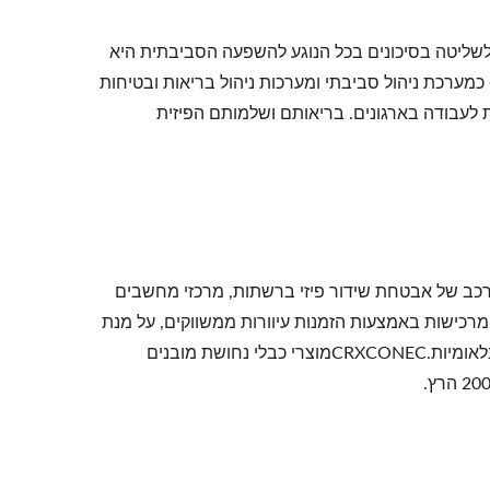
ה לשליטה בסיכונים בכל הנוגע להשפעה הסביבתית היא
בראש סדר העדיפויות שלנו. עם הסמכת ISO 9001, ISO 14001 ו-OHSAS 18001 כמערכת ניהול סביבתי ומערכות ניהול בריאות ובטיחות
ת לעבודה בארגונים. בריאותם ושלמותם הפיזית
ורכב של אבטחת שידור פיזי ברשתות, מרכזי מחשבים
 מרכישות באמצעות הזמנות עיוורות ממשווקים, על מנת
להבטיח שקיפות ועצמאות בעת בדיקת עמידתם בדרישות התקנים הלאומיות והבינלאומיות.CRXCONECמוצרי כבלי נחושת מובנים