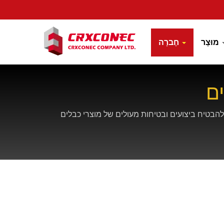
מוּצָר
חֶברָה
ם
ISO 9001, UL,  ותקני תאימות סביבתיים, על מנת להבטיח ביצועים ובטיחות מעולים של מוצרי כבלים