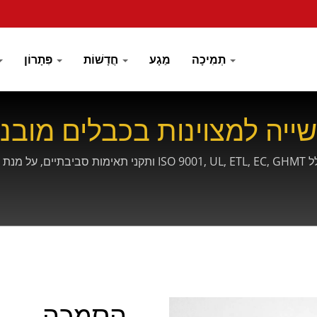
תְמִיכָה
מַגָע
חֲדָשׁוֹת
פִּתָרוֹן
יה למצוינות בכבלים מובני
CRXCONECמחזיקה בתעודות מקיפות של צד שלישי, כולל ETL, EC, GHMT
הסמכה