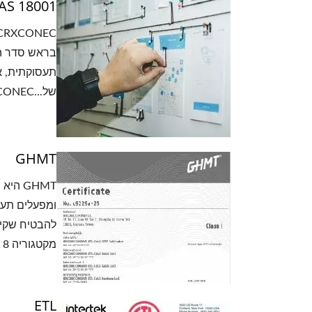
AS 18001
תעסוקתית, א
של...CRXCONECעובדיה הם עמוד התווך של הצלחתה.
GHMT
GHMT 
ומפעלים תעש
מקטגוריה 8 הם עם אימות GHMT, 2קונקטוררמת ערוץ עד 30 מטרים ושידור עד 2000 הרץ.
ETL