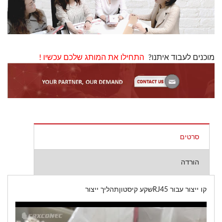
מוכנים לעבוד איתנו?
התחילו את המותג שלכם עכשיו
!
סרטים
הורדה
קו ייצור עבור RJ45שקע קיסטוןתהליך ייצור