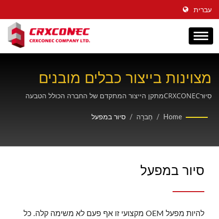
עברית
מצוינות בייצור כבלים מובנים
מקצועי של יצרני ציוד מקורי
סִיוּרCRXCONECמתקן הייצור המתקדם של החברה הכולל הטבעה
אוטומטית, חיתוך לייזר, ציפוי זהב, הזרקה וקווי הרכבה עם מערכות
(OEM)
Home
/
חֶברָה
/
סיור במפעל
בקרת איכות מקיפות.
סיור במפעל
להיות מפעל OEM מקצועי זו אף פעם לא משימה קלה. כל