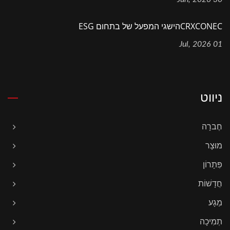
CRXCONECהישגי המפעל של בתחום ESG
01 Jul, 2026
ניווט
חֶברָה
מוּצָר
פִּתָרוֹן
חֲדָשׁוֹת
מַגָע
תְמִיכָה