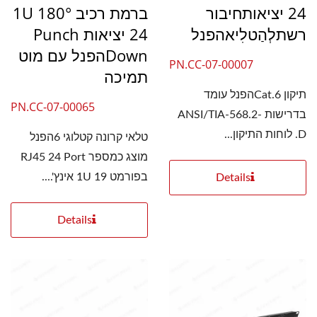
24 יציאותחיבור
ברמת רכיב 180° 1U
רשתלְהַטלִיאהפנל
24 יציאות Punch
Downהפנל עם מוט
PN.CC-07-00007
תמיכה
תיקון Cat.6הפנל עומד
PN.CC-07-00065
בדרישות ANSI/TIA-568.2-
D. לוחות התיקון...
טלאי קרונה קטלוגי 6הפנל
מוצג כמספר RJ45 24 Port
בפורמט 1U 19 אינץ'....
Details
Details