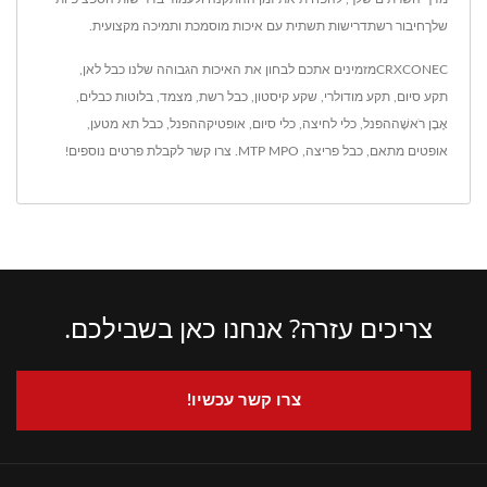
שלךחיבור רשתדרישות תשתית עם איכות מוסמכת ותמיכה מקצועית.
CRXCONECמזמינים אתכם לבחון את האיכות הגבוהה שלנו
כבל לאן
,
תקע סיום
,
תקע מודולרי
,
שקע קיסטון
,
כבל רשת
,
מצמד
,
בלוטות כבלים
,
אֶבֶן רֹאשָׁההפנל
,
כלי לחיצה
,
כלי סיום
,
אופטיקההפנל
,
כבל תא מטען
,
אופטים מתאם
,
כבל פריצה
,
MTP MPO
.
צרו קשר
לקבלת פרטים נוספים!
צריכים עזרה? אנחנו כאן בשבילכם.
צרו קשר עכשיו!