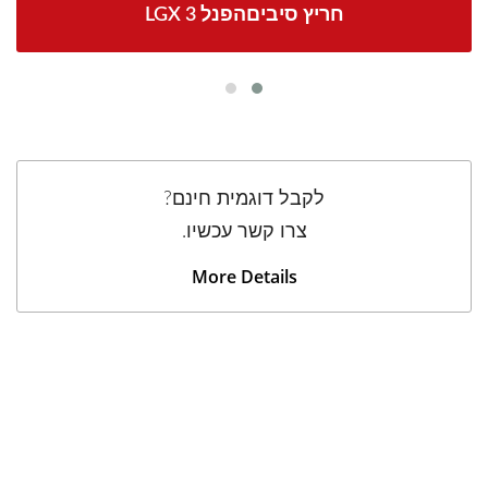
LGX 3 חריץ סיביםהפנל
לקבל דוגמית חינם?
צרו קשר עכשיו.
More Details