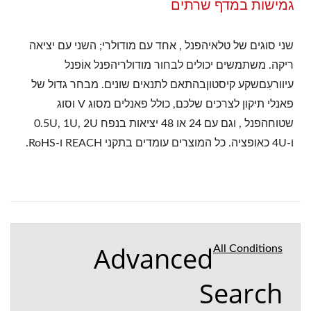
גמישות במדף שרתים
שני סוגים של טלאיהפנל , אחד עם מודולרי; השני עם יציאה
ריקה. משתמשים יכולים לבחור מודולריהפנל אוֹפנל
עיוורעִםשקע קיסטוןבהתאם לתנאים שונים. מבחר גדול של
פאנלי תיקון לצרכים שלכם, כולל פאנלים מסוג V וסוג
שטוחהפנל , וגם עם 24 או 48 יציאות בנפח 0.5U, 1U, 2U
ו-4U כאופציה. כל המוצרים עומדים בתקני REACH ו-RoHS.
Advanced
All Conditions
Search