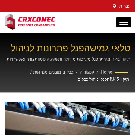
עברית
טלאי גמישהפנל פתרונות לניהול
כבלים למדף שרתים
תיקון RJ45 מקיףהפנל מערכות מודולריותשקע קיסטוןתצורה ואפשרויות
צפיפות פורטים מרובות שנועדו לארגון אופטימלי של מדפי שרתיםחיבור
Home
/
קָטֵגוֹרִיָה
/
כבלים מובנים מנחושת
/
רשתקישוריות.
תיקון RJ45הפנל וניהול כבלים