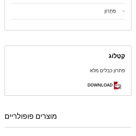
פִּתָרוֹן
קָטָלוֹג
פתרון כבלים מלא
DOWNLOAD
מוצרים פופולריים