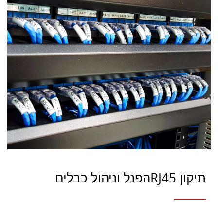
תיקון RJ45הפנל וניהול כבלים