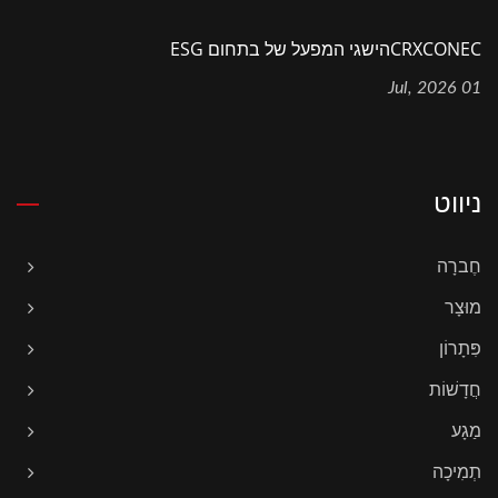
CRXCONECהישגי המפעל של בתחום ESG
01 Jul, 2026
ניווט
חֶברָה
מוּצָר
פִּתָרוֹן
חֲדָשׁוֹת
מַגָע
תְמִיכָה