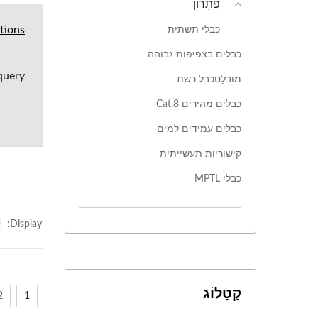
פִּתָרוֹן
כבלי תשתית
tions
כבלים בצפיפות גבוהה
 query
מוּבלָטכבל רשת
כבלים מהירים Cat.8
כבלים עמידים למים
קישוריות תעשייתית
כבלי MPTL
Display:
קָטָלוֹג
2
1