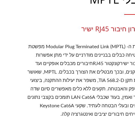
חיבור RJ45 ישיר
שיטת ה- Modular Plug Terminated Link (MPTL) מפשטת
יחה כבלים בבניינים מודרניים על ידי מתן אפשרות
לחיבור ישירקונקטור RJ45חיבורים מכבלים אופקיים ועד
להתקנים, ובכך מבטלים את הצורך בכבלים. MPTL, שאושר
תחת תקן TIA 568.2-D, משפר את יעילות ההתקנה, ביצועי
ק והאבטחה. תקעים ללא כלים מאפשרים סיום שדה
מהיר ואמין, בעוד שכבלי LAN Cat6A תומכים בקצבי נתונים
גבוהים ובעלי הבטחה לעתיד. שקעי Keystone Cat6A
חים חיבורים יציבים ואינטגרציה קלה.