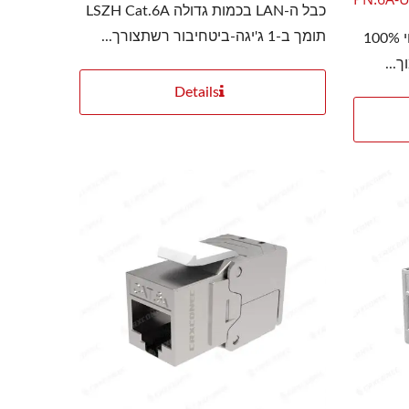
כבל ה-LAN בכמות גדולה LSZH Cat.6A
תומך ב-1 ג'יגה-ביטחיבור רשתצורך...
כבל LAN לא מסוכך PRIME עשוי 100%
4PPoEשקע קיסטון
Details