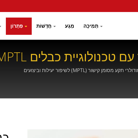
תְמִיכָה
מַגָע
חֲדָשׁוֹת
פִּתָרוֹן
ור (MPTL) לשיפור יעילות וביצועים
כבלי