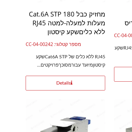
מחזיק כבל Cat.6A STP 180
מעלות למעלה-למטה RJ45
ללא כליםשקע קיסטון
מספר קטלוגי: CC-04-00242
חיבור רב-כניסתי Cat6AמסוכךRJ45שקע
RJ45 ללא כלים של Cat6A STPשקע
קיסטוןמיועד עבורמסוכךפרויקטים...
Details