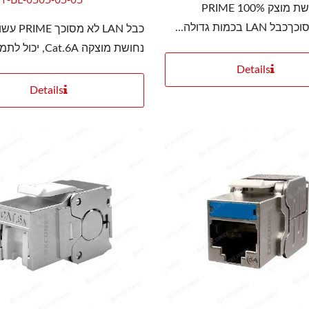
מוליך נחושת מוצק 100% PRIME
נחושת מוצקה Cat.6A, יכול לתמוך...
4PPoEשקע קיסטון
LGX 3 חריץ סיביםהפנל
Details
Details