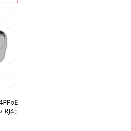
RJ45 ללא כליםשקע קיסטון