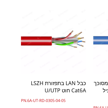
א מסוכך
כבל LAN בתפזורת LSZH
 במעיל
Cat6A חוט U/UTP
PN.6A-UT-RD-0305-04-05
PN.6A-U