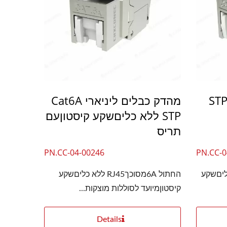
4PPoE Cat6 ליניארי STP
מהדק כבלים ליניארי Cat6A
STP ללא כליםשקע קיסטוןעם
תריס
PN.CC-04-00246
PN.CC-0
Cat6A  ללא כליםשקע
החתול 6AמסוכךRJ45 ללא כליםשקע
קיסטוןמיועד לסוללות מוצקות...
Details