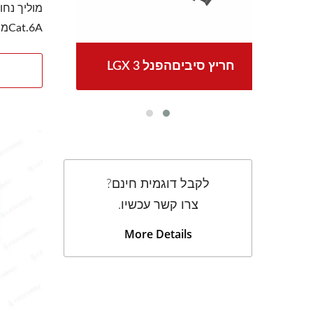
Cat.6Aמסוכךכבל LAN בכמות גדולה...
LGX 3 חריץ סיביםהפנל
לקבל דוגמית חינם?
צרו קשר עכשיו.
More Details