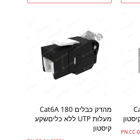
Cat
מהדק כבלים Cat6A 180
סטון
מעלות UTP ללא כליםשקע
קיסטון
PN.CC-0