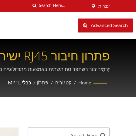
עברית
Advanced Search
פתרון חיבור RJ45 ישיר עם טכנולוגיית כבלים MPTL
זִרמִיחיבור רשתפריסת תשתית באמצעות מתודולוגיית מודולרי תקע מסומן קיש
Home
/
קָטֵגוֹרִיָה
/
פִּתָרוֹן
/
כבלי MPTL