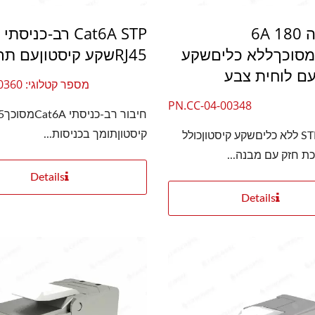
קטגוריה 6A 180
Cat6A STP רב-כניסתי
סוכךללא כליםשקע
RJ45שקע קיסטוןעם תריס
עם לוחית צבע
מספר קטלוגי: CC-04-00360
PN.CC-04-00348
קיסטוןתומך בכניסות...
STP Cat.6A ללא כליםשקע קיסטוןכולל
ת חזק עם מבנה...
Details
Details