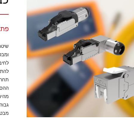
פתרון 
ומבט
ההספ
מבטי