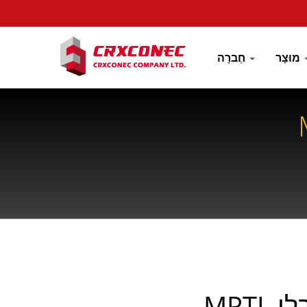
מוּצָר
חֶברָה
 MPTL