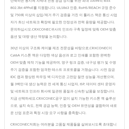
단축하는 동시에 차세대 전원 공급 장치를 위한 최대 100W의 IEEE
802.3bt 4PPoE를 지원합니다. UL1863 인증, RoHS/REACH 규정 준수
및 750회 이상의 삽입/제거 주기 검증을 거친 이 툴리스 잭은 통신 사업
자가 최신 네트워크 확장에 필요한 안정성과 전력 용량을 제공합니다.
문의하십시오.CRXCONEC귀사의 인프라 구축 일정에 맞춰 OEM 맞춤
옵션 및 대량 생산 역량을 논의합니다.
30년 이상의 구조화 케이블 제조 전문성을 바탕으로,CRXCONEC이
Cat6A 키스톤 잭은 다양한 색상 옵션과 로고 인쇄를 포함한 완벽한
OEM 맞춤 제작 기능을 제공하며, 영구 링크 검증, 내구성 평가 및 수명
주기 검증을 포함한 엄격한 테스트 프로토콜을 거쳤습니다. 사전 잠금
IDC 캡과 향상된 하우징 벽 디자인은 고전압 절연 성능을 개선했으며,
월 3백만 대 생산 능력은 전 세계 통신 사업자, ISP, 데이터 센터 운영자
및 네트워크 인프라 회사에 일관된 품질과 신속한 납품을 보장합니다.
지금 선택하세요.CRXCONEC공구 없이 설치 가능한 키스톤 잭 솔루션
으로, 설치 속도, 전력 공급 능력, 인증 및 OEM 유연성을 결합하여 새로
운 산업 표준과 특정 시장 요구 사항을 충족합니다.
CRXCONEC저희는 여러분을 고품질 제품들을 살펴보시도록 초대합니