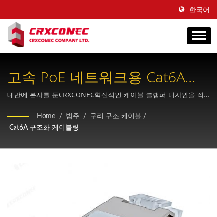
한국어
고속 PoE 네트워크용 Cat6A
180도 케이블 클램퍼 및 공구
대만에 본사를 둔CRXCONEC혁신적인 케이블 클램퍼 디자인을 적
용한 OEM 맞춤형 Cat6A 키스톤 잭을 제공하며, 차세대 구조화 케이
없이 설치 가능한 키스톤 잭
Home
/
범주
/
구리 구조 케이블
/
블링 인프라를 위해 최대 100W의 IEEE 802.3bt 4PPoE를 지원합니
Cat6A 구조화 케이블링
다.