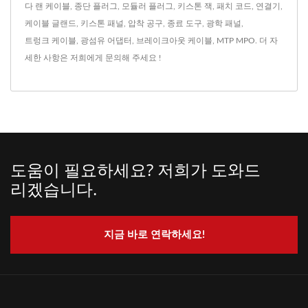
다
랜 케이블
,
종단 플러그
,
모듈러 플러그
,
키스톤 잭
,
패치 코드
,
연결기
,
케이블 글랜드
,
키스톤 패널
,
압착 공구
,
종료 도구
,
광학 패널
,
트렁크 케이블
,
광섬유 어댑터
,
브레이크아웃 케이블
,
MTP MPO
. 더 자
세한 사항은
저희에게 문의해 주세요 !
도움이 필요하세요? 저희가 도와드
리겠습니다.
지금 바로 연락하세요!