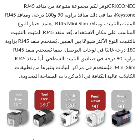
CRXCONECنوفر لكم مجموعة متنوعة من منافذ RJ45
Keystone، بما في ذلك منافذ بزاوية 90 و180 درجة، ومنافذ RJ45
المثبتة بالتثبيت، ومنافذ RJ45 Mini Slim. يعتمد اختيار النوع
المناسب على مكان الاستخدام. يُعد منفذ RJ45 المثبت بالتثبيت
بالتثبيت النوع الأكثر شيوعًا بين الفنيين. يُستخدم منفذ RJ45 بزاوية
180 درجة غالبًا في لوحات التوصيل، بينما يُستخدم منفذ RJ45
بزاوية 90 درجة في صناديق التثبيت السطحي. أما منفذ RJ45
Mini Slim، فيُستخدم في مراكز البيانات وغيرها من تطبيقات
الكابلات عالية الكثافة في الأماكن ذات المساحة المحدودة.