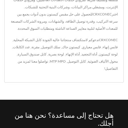
متسقة وتسليمًا سريعًا لمزودي خدمات الاتصالات العالميين، ومزودي خدمات
الإنترنت، ومشغلي مراكز البيانات، وشركات البنية التحتية للشبكات.
اخترCRXCONECللحصول على حل مقبس كيستون بدون أدوات يجمع بين
سرعة التركيب، وقدرة توصيل الطاقة، والشهادات، ومرونة الشركات المصنعة
للمعدات الأصلية لتلبية معايير الصناعة الناشئة ومتطلبات السوق المحددة.
CRXCONECندعوكم لاستكشاف منتجاتنا عالية الجودة
كابل الشبكة المحلية
,
قابس إنهاء
,
قابس معياري
,
كيستون جاك
,
سلك التوصيل
,
مقرنة
,
غدد الكابلات
,
لوحة كيستون
,
أداة التجعيد
,
أداة الإنهاء
,
لوحة بصرية
,
كابل صندوق السيارة
,
محول الألياف الضوئية
,
كابل التوصيل
,
MTP MPO
.
تواصلوا معنا
لمزيد من
التفاصيل!
هل تحتاج إلى مساعدة؟ نحن هنا من
أجلك.