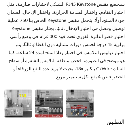
سيخضع مقبس RJ45 Keystone الشبكي لاختبارات صارمة، مثل
اختبار التقادم، واختبار الصدمة الحرارية، واختبار الإدخال، لضمان
جودة المنتج. أولًا، يتحمل مقبس Keystone الخاص بنا 750 عملية
توصيل وفصل في اختبار الإدخال. ثانيًا، يجتاز مقبس Keystone
اختبار قصر الدائرة الفوري تحت قوة 300 غرام في وضع رأسي
بزاوية 45 درجة لخمس دورات متتالية دون انقطاع. ثالثًا، يتم
اختبار دبابيس التلامس في اختبار رذاذ الملح لمدة 24 ساعة. كما
هو موضح في الصورة، افحص منطقة التلامس للشفرة أو سطح
السلك G/Wire بتكبير 18x، بحيث لا يزيد عدد البقع الزرقاء أو
الخضراء عن 4 بقع لكل سنتيمتر مربع.
التطبيق