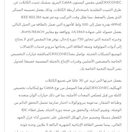
CRXCONECيُغني مقبس كيستون Cat6A المزود بمشبك تثبيت الكابلات عن
طرق التثبيت التقليدية باستخدام أربطة الكابلات، وذلك بفضل تصميمه المبتكر
الذي يعمل بالضغط، مما يقلل وقت التركيب ويدعم تقنية IEEE 802.3bt
4PPoE بقدرة تصل إلى 100 واط للأجهزة التي تعمل بالطاقة من الجيل التالي.
بفضل حصوله على شهادة UL1863، وتوافقه مع معايير RoHS/REACH،
وخبرته المثبتة التي تتجاوز 750 دورة إدخال، يوفر هذا المقبس الذي لا يحتاج
إلى أدوات الموثوقية وسعة الطاقة التي يحتاجها مزودو خدمات الاتصالات
لتوسيع الشبكات الحديثة. تواصل معناCRXCONECلمناقشة خيارات التخصيص
الخاصة بالمصنعين الأصليين وقدرات الإنتاج بالجملة المصممة خصيصًا لجدول
نشر البنية التحتية الخاصة بك.
بفضل خبرتها التي تزيد عن 30 عامًا في تصنيع الكابلات
الهيكلية،CRXCONECيُقدّم هذا الموصل من نوع Cat6A مع إمكانيات تخصيص
كاملة من قِبل مُصنّعي المعدات الأصلية، بما في ذلك خيارات ألوان متعددة
وطباعة الشعار، مدعومة ببروتوكولات اختبار صارمة تشمل التحقق الدائم من
الوصلة، وتقييم المتانة، والتحقق من صحة دورة الحياة. يعمل غطاء IDC
المُقفل مسبقًا وتصميم جدار الهيكل المُحسّن على تحسين أداء عزل الجهد
العالي، بينما تضمن الطاقة الإنتاجية الشهرية البالغة 3 ملايين وحدة جودة