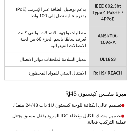
IEEE 802.3bt
يدعم توصيل الطاقة عبر الإيثرنت (PoE)
Type 4 PoE++ /
بقدرة عالية تصل إلى 100 واط
4PPoE
متطلبات واجهة الاتصالات، والتي كانت
ANSI/TIA-
تُعرف سابقًا باسم الجزء 68 من لجنة
1096-A
الاتصالات الفيدرالية
UL1863
معيار السلامة لملحقات دوائر الاتصال
RoHS/ REACH
الامتثال البيئي للمواد المحظورة
ميزة مقبس كيستون RJ45
تصميم عالي الكثافة للوحة كيستون 1U ذات 24/48 منفذًا.
تصميم مشبك الكابل وغطاء IDC المزود بقفل مسبق يجعل
عملية التركيب فعالة.