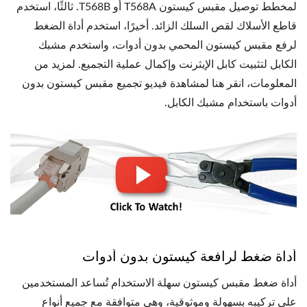
لمخطط توصيل مقبس كيستون T568A أو T568B. ثالثًا، استخدم
قاطع الأسلاك لقص السلك الزائد. أخيرًا، استخدم أداة الضغط
لرفع مقبس كيستون المحمي بدون أدوات، واستخدم مشبك
الكابل لتثبيت كابل الإيثرنت وإكمال عملية التجميع. لمزيد من
المعلومات، انقر هنا لمشاهدة فيديو تجميع مقبس كيستون بدون
أدوات باستخدام مشبك الكابل.
أداة ضغط لرافعة كيستون بدون أدوات
أداة ضغط مقبس كيستون سهلة الاستخدام تُساعد المستخدمين
على تركيبه بسهولة وموثوقية، وهي متوافقة مع جميع أنواع