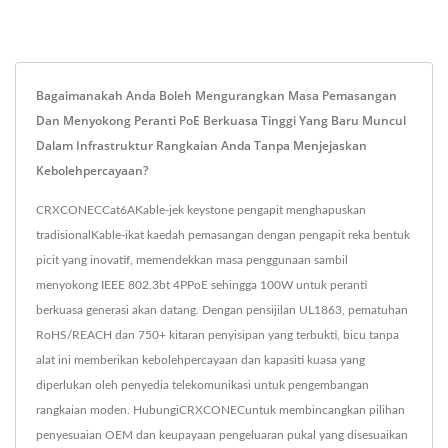
Bagaimanakah Anda Boleh Mengurangkan Masa Pemasangan
Dan Menyokong Peranti PoE Berkuasa Tinggi Yang Baru Muncul
Dalam Infrastruktur Rangkaian Anda Tanpa Menjejaskan
Kebolehpercayaan?
CRXCONECCat6AKable-jek keystone pengapit menghapuskan
tradisionalKable-ikat kaedah pemasangan dengan pengapit reka bentuk
picit yang inovatif, memendekkan masa penggunaan sambil
menyokong IEEE 802.3bt 4PPoE sehingga 100W untuk peranti
berkuasa generasi akan datang. Dengan pensijilan UL1863, pematuhan
RoHS/REACH dan 750+ kitaran penyisipan yang terbukti, bicu tanpa
alat ini memberikan kebolehpercayaan dan kapasiti kuasa yang
diperlukan oleh penyedia telekomunikasi untuk pengembangan
rangkaian moden. HubungiCRXCONECuntuk membincangkan pilihan
penyesuaian OEM dan keupayaan pengeluaran pukal yang disesuaikan