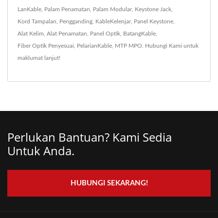
LanKable
,
Palam Penamatan
,
Palam Modular
,
Keystone Jack
,
Kord Tampalan
,
Pengganding
,
KableKelenjar
,
Panel Keystone
,
Alat Kelim
,
Alat Penamatan
,
Panel Optik
,
BatangKable
,
Fiber Optik Penyesuai
,
PelarianKable
,
MTP MPO
.
Hubungi Kami
untuk
maklumat lanjut!
Perlukan Bantuan? Kami Sedia
Untuk Anda.
HUBUNGI SEKARANG!