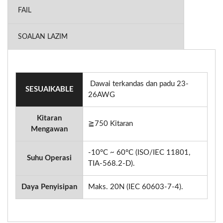
FAIL
SOALAN LAZIM
Dawai terkandas dan padu 23-
SESUAIKABLE
26AWG
Kitaran
≧750 Kitaran
Mengawan
-10°C ~ 60°C (ISO/IEC 11801,
Suhu Operasi
TIA-568.2-D).
Daya Penyisipan
Maks. 20N (IEC 60603-7-4).