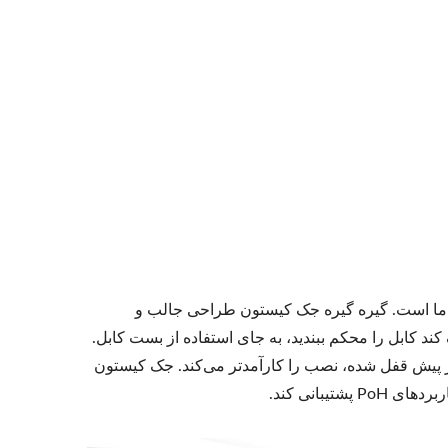
جک کیستون 4PPoE
ن بدون ابزار ما است. گیره گیره جک کیستون طراحی جالب و
ند کابل را محکم ببندید، به جای استفاده از بست کابل.
ه محفظه، عملکرد عایق Hi-pot را بهبود می‌بخشد و همچنین درپوش IDC از پیش قفل شده، نصب را کارآمدتر می‌کند. جک کیستون