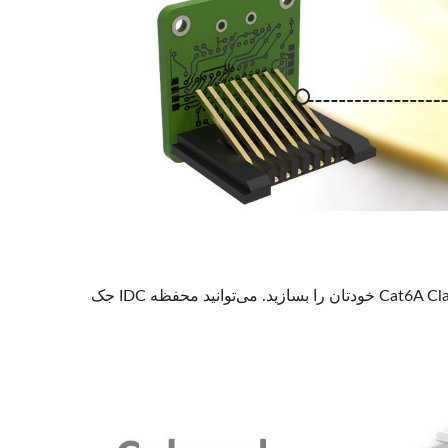
رنگ‌های زیادی برای انتخاب وجود دارد تا بتوانید جک کیستون بدون محافظ Cat6A Clamper خودتان را بسازید. می‌توانید محفظه IDC جک