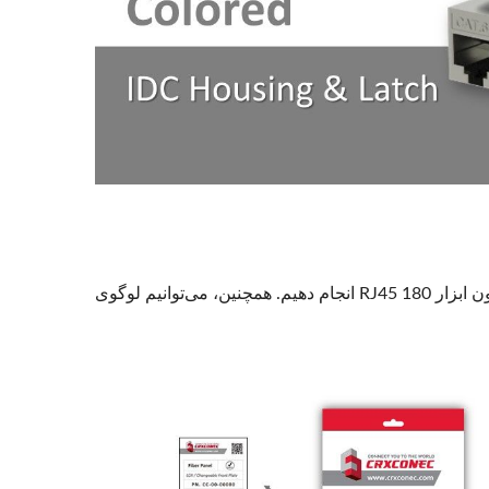
همانطور که قبلاً ذکر شد، ما می‌توانیم خدمات OEM رنگی را روی جک اترنت بدون ابزار RJ45 180 انجام دهیم. همچنین، می‌توانیم لوگوی