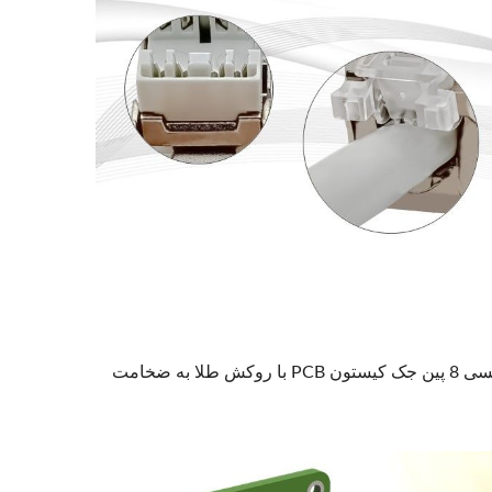
برد PCB جک کیستون RJ45 از پلاستیک UL-94V0 ساخته شده است. سیم‌های مسی 8 پین جک کیستون PCB با روکش طلا به ضخامت