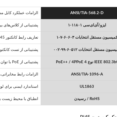
ANSI/TIA-568.2-D
الزامات عملکرد کابل مس
ایزو/آی‌ای‌سی ۱۱۸۰۱-۱
پشتیبانی از کلاس‌های بی
میسیون مستقل انتخابات ۶۰۶۰۳-۷-۱
تعاریف رابط کانکتور RJ45
سیون مستقل انتخابات ۶۰۵۱۲-۹۹-۰۰۲
پشتیبانی از تست کانکتور برای
IEEE 802.3 نوع 4 PoE++ / 4PPoE
پشتیبانی از PoE با توان بالا تا 100 وات
ANSI/TIA-1096-A
الزامات رابط مخابراتی، که قبلاً  Part 68
UL1863
استاندارد ایمنی برای لو
RoHS / رسیدن
انطباق با محیط زیست ب
 کیستون RJ45