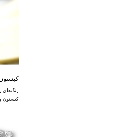
کیستون جک Cat6A با گیره
کیستون و 