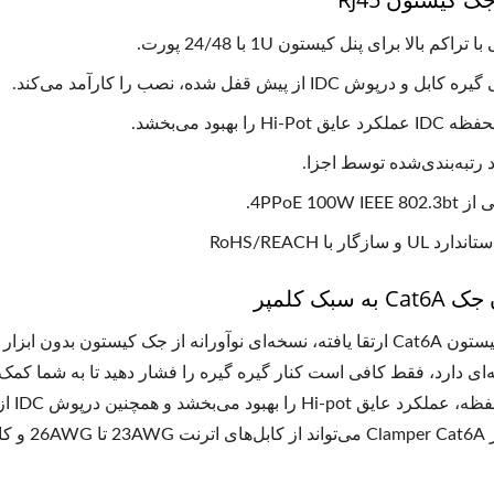
راکم بالا برای پنل کیستون 1U با 24/48 پورت.
و درپوش IDC از پیش قفل شده، نصب را کارآمد می‌کند.
ق Hi-Pot را بهبود می‌بخشد.
رتبه‌بندی‌شده توسط اجزا.
4PPoE 100W IEE.
جک کیستون 4PPoE
پنل فیبر سه اسلاته LGX
 و سازگار با RoHS/REACH
ه سبک کلمپر
این جک کیستون Cat6A ارتقا یافته، نسخه‌ای نوآورانه از جک کیستو
‌ای دارد، فقط کافی است کنار گیره گیره را فشار دهید تا به شما کمک ک
دیوار
تیبانی کند.