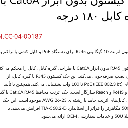
بل ۱۸۰ درجه
N.CC-04-00187
رای دستگاه PoE و کابل کشی با تراکم بالا
جک کیستون RJ45 بدون ابزار Cat6A با طراحی گیره کابل، کابل را محکم می‌ک
و در زمان نصب صرفه‌جویی می‌کند. این جک کیستون RJ45 با گیره کابل، از
دستگاه‌های PoE (IEEE 802.3 bt) تا 100 وات پشتیبانی می‌کند. همچنین با تأیید
UL1863 و RoHS و Reach سازگار است. جک اترنت محافظ
کابل برای کابل‌های اترنت جامد یا رشته‌ای 23-26 AWG موجود است. این جک
سرعت 500 مگاهرتز را فراتر از استاندارد TIA-568.2-D افزایش می‌دهد. با
ائه می‌شود.