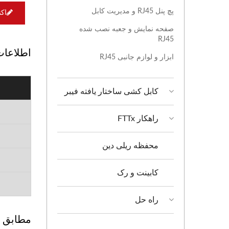
پچ پنل RJ45 و مدیریت کابل
اک
صفحه نمایش و جعبه نصب شده
RJ45
اطلاعات
ابزار و لوازم جانبی RJ45
کابل کشی ساختار یافته فیبر
راهکار FTTx
محفظه ریلی دین
کابینت و رک
راه حل
مطابق با