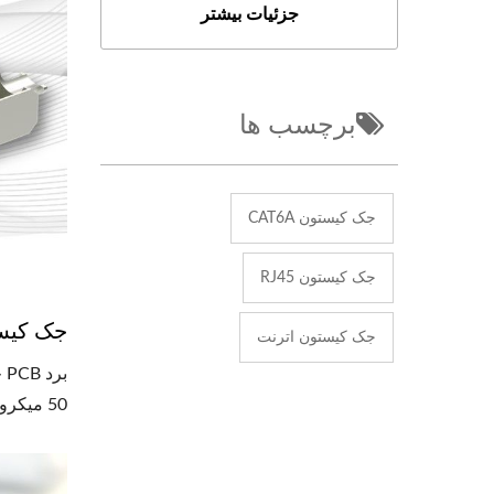
جزئیات بیشتر
برچسب ها
جک کیستون CAT6A
جک کیستون RJ45
جک کیستون PCB با 
جک کیستون اترنت
50 میکرون تولید می‌شوند که اتصال پایدار شبکه را تضمین می‌کند.