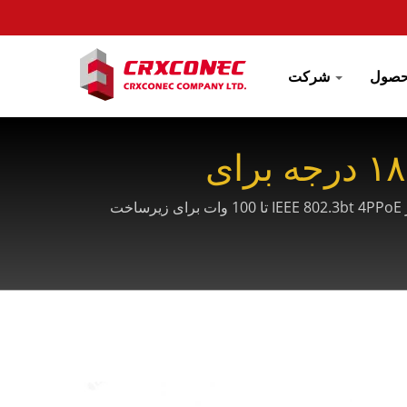
شرکت
جک کیستون بدون ابزار گیره کابل Cat6A با زاویه ۱۸۰ درجه برای
مستقر در تایوانCRXCONECجک‌های کیستون Cat6A قابل تنظیم توسط OEM را با طراحی نوآورانه گیره کابل ارائه می‌دهد و از IEEE 802.3bt 4PPoE تا 100 وات برای زیرساخت