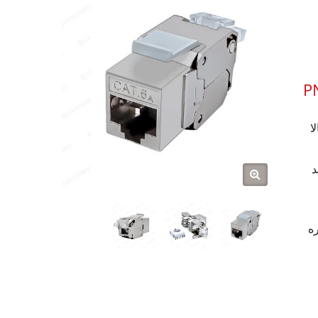
P
ند
 Cat.6A RJ45 با گیره