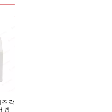
이즈 각
버 캡