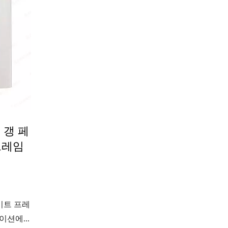
 갱 페
프레임
이트 프레
션에...