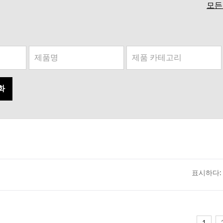
모든
화
표시하다: