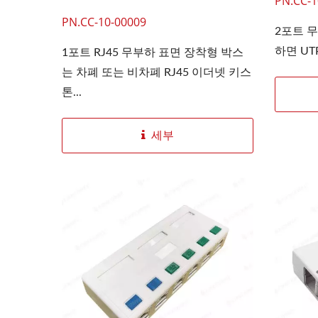
PN.CC-1
PN.CC-10-00009
2포트 
하면 UT
1포트 RJ45 무부하 표면 장착형 박스
는 차폐 또는 비차폐 RJ45 이더넷 키스
톤...
세부
4PPoE 키스톤 잭
L