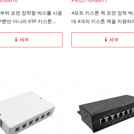
0-00010
PN.CC-10-00011
무부하 표면 장착형 박스를 사용
4포트 키스톤 잭 표면 장착 박
P뿐만 아니라 STP 키스톤...
대 4개의 키스톤 잭을 지원하며,
세부
세부
GX 3슬롯 파이버 패널
4PPoE 키스톤 잭