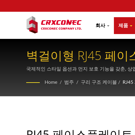
회사
제품
벽걸이형 RJ45 페
국제적인 스타일 옵션과 먼지 보호 기능을 갖춘, 상
Home
/
범주
/
구리 구조 케이블
/
RJ4
RJ45 페이스플레이트