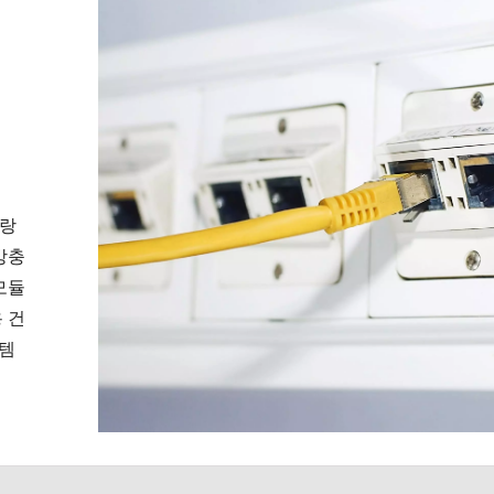
프랑
방충
모듈
 건
스템