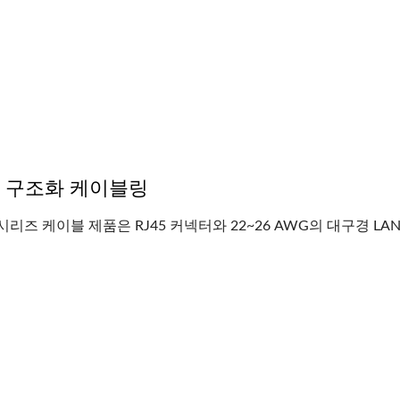
t7 구조화 케이블링
GX 3슬롯 파이버 패널
4PPoE 키스톤 잭
7 시리즈 케이블 제품은 RJ45 커넥터와 22~26 AWG의 대구경 LA