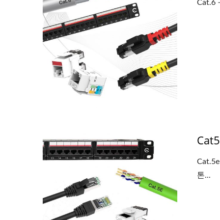
Cat.
Ca
Cat.
톤...