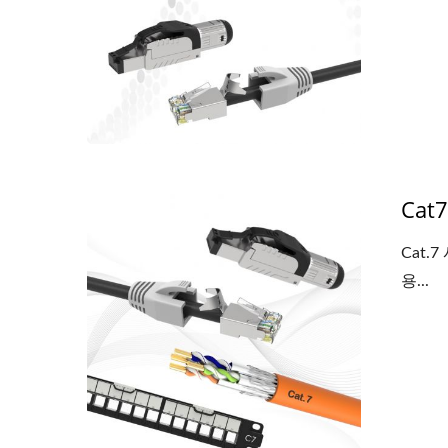
Ca
4PPoE 키스톤 잭
L
Cat.
용...