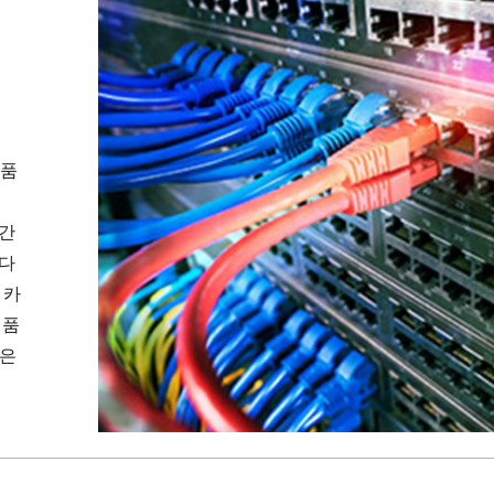
제품
 간
치다
 카
제품
품은