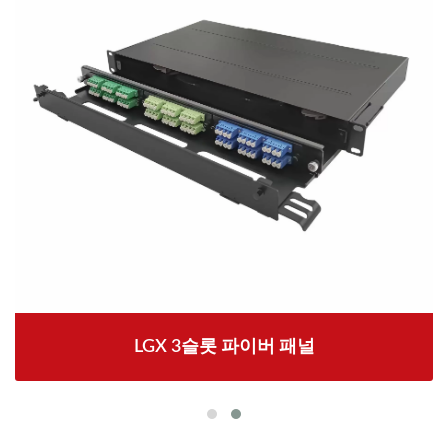
LGX 3슬롯 파이버 패널