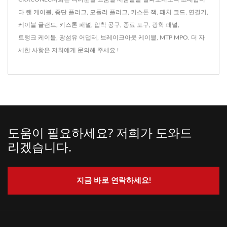
다
랜 케이블
,
종단 플러그
,
모듈러 플러그
,
키스톤 잭
,
패치 코드
,
연결기
,
케이블 글랜드
,
키스톤 패널
,
압착 공구
,
종료 도구
,
광학 패널
,
트렁크 케이블
,
광섬유 어댑터
,
브레이크아웃 케이블
,
MTP MPO
. 더 자
세한 사항은
저희에게 문의해 주세요 !
도움이 필요하세요? 저희가 도와드
리겠습니다.
지금 바로 연락하세요!