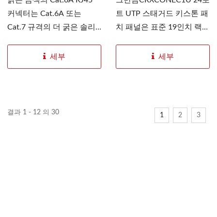
밝은 금색의 Cat.6A RJ45
그만큼CRXCONEC1U 24포
커넥터는 Cat.6A 또는
트 UTP 스태거드 키스톤 패
Cat.7 규격의 더 굵은 솔리
치 패널은 표준 19인치 랙
드...
내에서...
세부
세부
결과 1 - 12 의 30
1
2
3