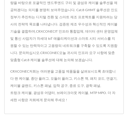
량을 바탕으로 포괄적인 엔드투엔드 구리 및 광섬유 케이블 솔루션을 제
공하겠다는 의지를 분명히 보여주었습니다. Cat.8 GHMT 솔루션은 인도
정부가 추진하는 디지털 전환 및 스마트 제조 프로젝트를 지원하려는 당
사의 전략적 목표를 나타냅니다. 검증된 제조 우수성과 혁신적인 케이블
기술을 결합하여,CRXCONECIT 인프라 통합업체, 데이터 센터 운영업체
및 통신 사업자가 차세대 IoT 애플리케이션과 스마트 시티 서비스를 지
원할 수 있는 탄력적이고 고용량의 네트워크를 구축할 수 있도록 지원합
니다. 문의하십시오.CRXCONEC오늘 귀사의 인프라 요구 사항에 맞춘
맞춤형 Cat.8 케이블 솔루션에 대해 논의해 보겠습니다.
CRXCONEC저희는 여러분을 고품질 제품들을 살펴보시도록 초대합니
다
랜 케이블
,
종단 플러그
,
모듈러 플러그
,
키스톤 잭
,
패치 코드
,
연결기
,
케이블 글랜드
,
키스톤 패널
,
압착 공구
,
종료 도구
,
광학 패널
,
트렁크 케이블
,
광섬유 어댑터
,
브레이크아웃 케이블
,
MTP MPO
. 더 자
세한 사항은
저희에게 문의해 주세요 !