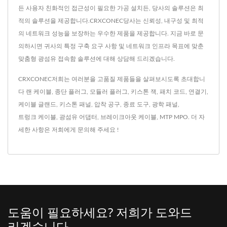
든 사용자 친화적인 접근성이 필요한 가공 설치든, 당사의 솔루션은 최
적의 솔루션을 제공합니다.CRXCONEC당사는 신뢰성, 내구성 및 최적
의 네트워크 성능을 보장하는 우수한 제품을 제공합니다. 지금 바로 문
의하시면 귀사의 특정 구축 요구 사항 및 네트워크 인프라 목표에 맞춘
맞춤형 광섬유 접속함 솔루션에 대해 상담해 드리겠습니다.
CRXCONEC저희는 여러분을 고품질 제품들을 살펴보시도록 초대합니
다
랜 케이블
,
종단 플러그
,
모듈러 플러그
,
키스톤 잭
,
패치 코드
,
연결기
,
케이블 글랜드
,
키스톤 패널
,
압착 공구
,
종료 도구
,
광학 패널
,
트렁크 케이블
,
광섬유 어댑터
,
브레이크아웃 케이블
,
MTP MPO
. 더 자
세한 사항은
저희에게 문의해 주세요 !
도움이 필요하세요? 저희가 도와드
리겠습니다.