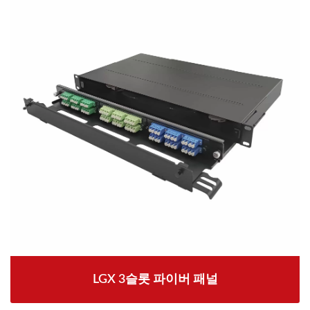
LGX 3슬롯 파이버 패널