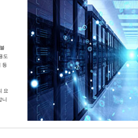
이블
 용도
 등
의 요
합니