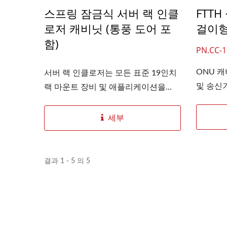
스프링 잠금식 서버 랙 인클
FTTH
로저 캐비닛 (통풍 도어 포
걸이형
함)
PN.CC-1
ONU 
서버 랙 인클로저는 모든 표준 19인치
및 송신기
랙 마운트 장비 및 애플리케이션을...
세부
결과 1 - 5 의 5