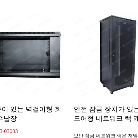
GX 3슬롯 파이버 패널
4PPoE 키스톤 잭
이 있는 벽걸이형 회
안전 잠금 장치가 있
수납장
도어형 네트워크 랙 
3-03003
보안 잠금 네트워크 랙은 저