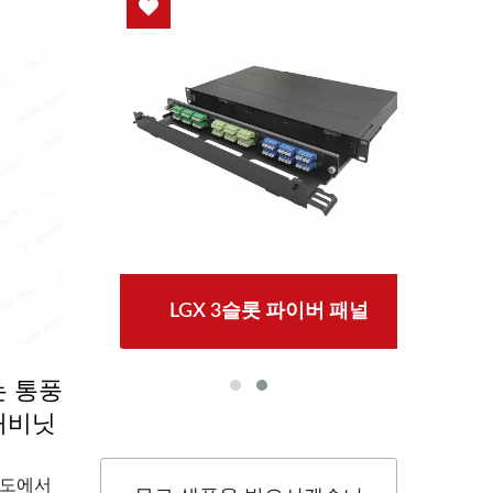
LGX 3슬롯 파이버 패널
는 통풍
캐비닛
밀도에서