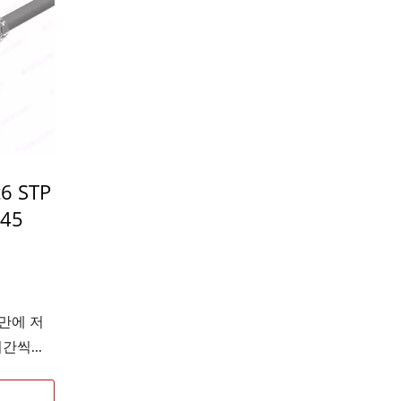
6 STP
45
 만에 저
간씩...