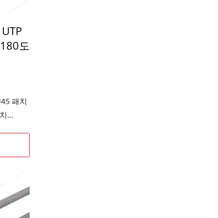
 UTP
 180도
J45 패치
...