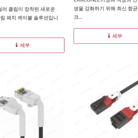
생을 강화하기 위해 최신 항균
컬러 클립이 장착된 새로운
크...
 슬림 패치 케이블 솔루션입니
GX 3슬롯 파이버 패널
4PPoE 키스톤 잭
세부
세부