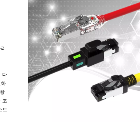
구리
 다
원하
 항
 조
테스트