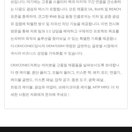
보입니다. 여기에는 고효율 스플리터 랙과 마지막 구간 연결을 간소화하
는 다용도 광섬유 박스가 포함됩니다. 모든 제품은 UL, RoHS 및 REACH
표준을 충족하며, 견고한 IP68 등급 돔형 인클로저는 지하 및 공중 광섬
유 접합에 탁월한 방수 및 자외선 차단 기능을 제공합니다. 이번 전시회
방문을 통해 저희 팀과 1:1 상담을 예약하고 구체적인 프로젝트 목표를
논의하며 최적의 솔루션을 찾아보실 수 있는 특별한 기회를 제공합니
다.CRXCONEC당사의 OEM/ODM 역량은 급변하는 글로벌 시장에서
귀사의 비즈니스 성장을 가속화할 수 있습니다.
CRXCONEC저희는 여러분을 고품질 제품들을 살펴보시도록 초대합니
다
랜 케이블
,
종단 플러그
,
모듈러 플러그
,
키스톤 잭
,
패치 코드
,
연결기
,
케이블 글랜드
,
키스톤 패널
,
압착 공구
,
종료 도구
,
광학 패널
,
트렁크 케이블
,
광섬유 어댑터
,
브레이크아웃 케이블
,
MTP MPO
. 더 자
세한 사항은
저희에게 문의해 주세요 !