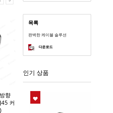
2
3
목록
완벽한 케이블 솔루션
다운로드
인기 상품
5방향
45 커
)