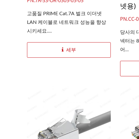
PN.7A-SS-OR-0305-03-05
넷용)
고품질 PRIME Cat.7A 벌크 이더넷
PN.CC-0
LAN 케이블로 네트워크 성능을 향상
시키세요....
당사의 대
넥터는 8
어...
세부
4PPoE 키스톤 잭
L