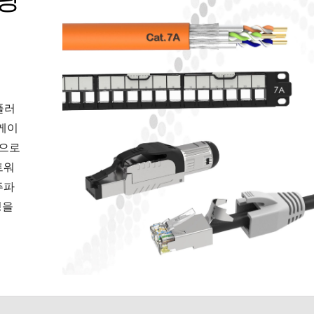
플러
 케이
스템으로
트워
주파
정을