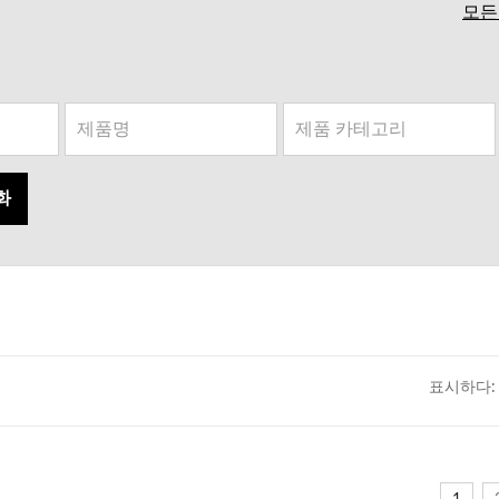
모든
화
표시하다: