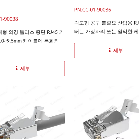
PN.CC-01-90036
1-90038
각도형 공구 불필요 산업용 RJ
터는 가장자리 또는 열악한 케이
형 외경 툴리스 종단 RJ45 커
.0~9.5mm 케이블에 특화되
세부
GX 3슬롯 파이버 패널
4PPoE 키스톤 잭
세부