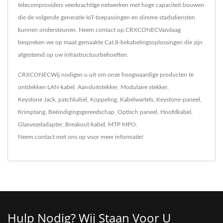
telecomproviders veerkrachtige netwerken met hoge capaciteit bouwen
die de volgende generatie IoT-toepassingen en slimme stadsdiensten
kunnen ondersteunen. Neem contact op.CRXCONECVandaag
bespreken we op maat gemaakte Cat.8-bekabelingsoplossingen die zijn
afgestemd op uw infrastructuurbehoeften.
CRXCONECWij nodigen u uit om onze hoogwaardige producten te
ontdekken
LAN-kabel
,
Aansluitstekker
,
Modulaire stekker
,
Keystone Jack
,
patchkabel
,
Koppeling
,
Kabelwartels
,
Keystone-paneel
,
Krimptang
,
Beëindigingsgereedschap
,
Optisch paneel
,
Hoofdkabel
,
Glasvezeladapter
,
Breakout-kabel
,
MTP MPO
.
Neem contact met ons op
voor meer informatie!
Hulp Nodig? Wij Staan ​​voor U