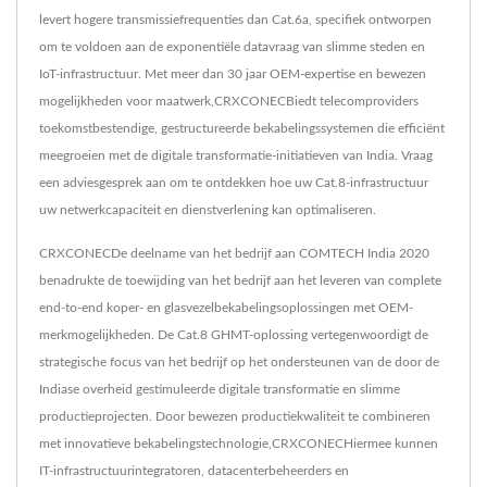
levert hogere transmissiefrequenties dan Cat.6a, specifiek ontworpen
om te voldoen aan de exponentiële datavraag van slimme steden en
IoT-infrastructuur. Met meer dan 30 jaar OEM-expertise en bewezen
mogelijkheden voor maatwerk,CRXCONECBiedt telecomproviders
toekomstbestendige, gestructureerde bekabelingssystemen die efficiënt
meegroeien met de digitale transformatie-initiatieven van India. Vraag
een adviesgesprek aan om te ontdekken hoe uw Cat.8-infrastructuur
uw netwerkcapaciteit en dienstverlening kan optimaliseren.
CRXCONECDe deelname van het bedrijf aan COMTECH India 2020
benadrukte de toewijding van het bedrijf aan het leveren van complete
end-to-end koper- en glasvezelbekabelingsoplossingen met OEM-
merkmogelijkheden. De Cat.8 GHMT-oplossing vertegenwoordigt de
strategische focus van het bedrijf op het ondersteunen van de door de
Indiase overheid gestimuleerde digitale transformatie en slimme
productieprojecten. Door bewezen productiekwaliteit te combineren
met innovatieve bekabelingstechnologie,CRXCONECHiermee kunnen
IT-infrastructuurintegratoren, datacenterbeheerders en