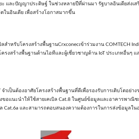
 และปัญญาประดิษฐ์ ในช่วงหลายปีที่ผ่านมา รัฐบาลอินเดียส่งเส
งไฟเบอร์ออปติก LGX 3
4PPoEหัวเต้ารับตัวเม
ตในอินเดีย เพื่อสร้างโอกาสมากขึ้น
สล็อต
คเบิลสำหรับโครงสร้างพื้นฐานCrxconecเข้าร่วมงาน COMTECH Ind
รโครงสร้างพื้นฐานด้านไอทีและผู้เชี่ยวชาญด้าน IoT ประเภทอื่นๆ แ
จำเป็นต้องอาศัยโครงสร้างพื้นฐานที่ดีเพื่อรองรับการเติบโตอย่าง
จึงขอแนะนำให้ใช้สายเคเบิล Cat.8 ในศูนย์ข้อมูลและอาคารพาณิชย
ยเคเบิล Cat.6a และสามารถตอบสนองความต้องการในการส่งข้อมูลใ