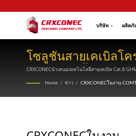
บริษัท
ผลิตภ
โซลูชันสายเคเบิลโคร
โครงสร้างพื้นฐาน Io
CRXCONECนำเสนอเทคโนโลยีสายเคเบิล Cat.8 GHMT ข
อย่างรวดเร็วของปริมาณการรับส่งข้อมูลมือถือในเม
Home
/
ข่าว
/
CRXCONECในงาน COMTE
CRXCONECในงาน