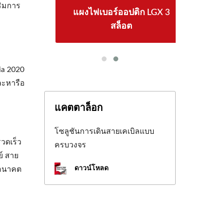
ริมการ
ีย
แผงไฟเบอร์ออปติก LGX 3
4
สล็อต
ia 2020
ละหารือ
แคตตาล็อก
โซลูชันการเดินสายเคเบิลแบบ
รวดเร็ว
ครบวงจร
์ สาย
ดาวน์โหลด
นอนาคต