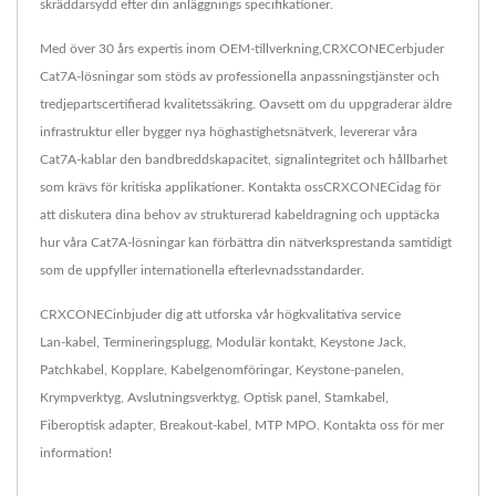
skräddarsydd efter din anläggnings specifikationer.
Med över 30 års expertis inom OEM-tillverkning,CRXCONECerbjuder
Cat7A-lösningar som stöds av professionella anpassningstjänster och
tredjepartscertifierad kvalitetssäkring. Oavsett om du uppgraderar äldre
infrastruktur eller bygger nya höghastighetsnätverk, levererar våra
Cat7A-kablar den bandbreddskapacitet, signalintegritet och hållbarhet
som krävs för kritiska applikationer. Kontakta ossCRXCONECidag för
att diskutera dina behov av strukturerad kabeldragning och upptäcka
hur våra Cat7A-lösningar kan förbättra din nätverksprestanda samtidigt
som de uppfyller internationella efterlevnadsstandarder.
CRXCONECinbjuder dig att utforska vår högkvalitativa service
Lan-kabel
,
Termineringsplugg
,
Modulär kontakt
,
Keystone Jack
,
Patchkabel
,
Kopplare
,
Kabelgenomföringar
,
Keystone-panelen
,
Krympverktyg
,
Avslutningsverktyg
,
Optisk panel
,
Stamkabel
,
Fiberoptisk adapter
,
Breakout-kabel
,
MTP MPO
.
Kontakta oss
för mer
information!