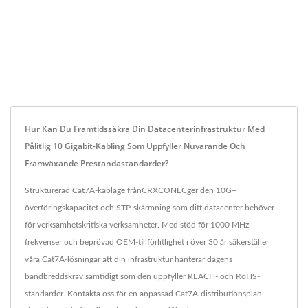
Hur Kan Du Framtidssäkra Din Datacenterinfrastruktur Med
Pålitlig 10 Gigabit-Kabling Som Uppfyller Nuvarande Och
Framväxande Prestandastandarder?
Strukturerad Cat7A-kablage frånCRXCONECger den 10G+
överföringskapacitet och STP-skärmning som ditt datacenter behöver
för verksamhetskritiska verksamheter. Med stöd för 1000 MHz-
frekvenser och beprövad OEM-tillförlitlighet i över 30 år säkerställer
våra Cat7A-lösningar att din infrastruktur hanterar dagens
bandbreddskrav samtidigt som den uppfyller REACH- och RoHS-
standarder. Kontakta oss för en anpassad Cat7A-distributionsplan