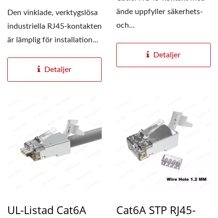
ände uppfyller säkerhets-
Den vinklade, verktygslösa
och
industriella RJ45-kontakten
tillförlitlighetsstandarder,
är lämplig för installation
inklusive...
av kabelsystem...
Detaljer
Detaljer
UL-Listad Cat6A
Cat6A STP RJ45-