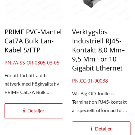
PRIME PVC-Mantel
Verktygslös
Cat7A Bulk Lan-
Industriell RJ45-
Kabel S/FTP
Kontakt 8,0 Mm–
9,5 Mm För 10
PN.7A-SS-OR-0305-03-05
Gigabit Ethernet
För att förbättra ditt
PN.CC-01-90038
nätverk med högkvalitativ
PRIME Cat.7A Bulk
Vår Big OD Toolless
Ethernet Lan-kabel....
Termination RJ45-kontakt
är speciellt utformad för
Detaljer
8,0–9,5 mm kablar,...
Detaljer