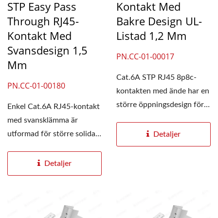
STP Easy Pass
Kontakt Med
Through RJ45-
Bakre Design UL-
Kontakt Med
Listad 1,2 Mm
Svansdesign 1,5
PN.CC-01-00017
Mm
Cat.6A STP RJ45 8p8c-
PN.CC-01-00180
kontakten med ände har en
större öppningsdesign för
Enkel Cat.6A RJ45-kontakt
kraftiga kablar,...
med svansklämma är
utformad för större solida
Detaljer
kablar på 23-26...
Detaljer