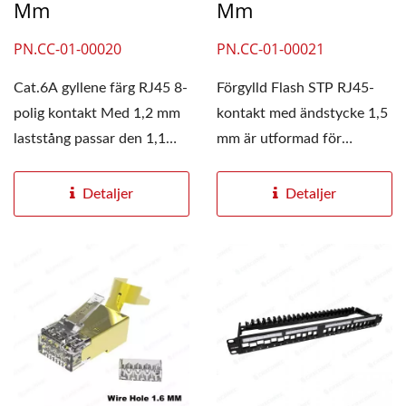
Mm
Mm
PN.CC-01-00020
PN.CC-01-00021
Cat.6A gyllene färg RJ45 8-
Förgylld Flash STP RJ45-
polig kontakt Med 1,2 mm
kontakt med ändstycke 1,5
laststång passar den 1,1
mm är utformad för
mm runt kablar....
användning i
fältinstallation....
Detaljer
Detaljer