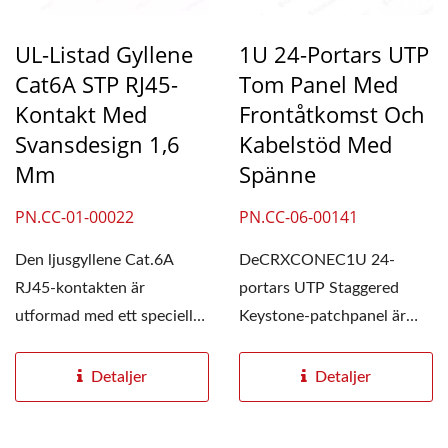
UL-Listad Gyllene
1U 24-Portars UTP
Cat6A STP RJ45-
Tom Panel Med
Kontakt Med
Frontåtkomst Och
Svansdesign 1,6
Kabelstöd Med
Mm
Spänne
PN.CC-01-00022
PN.CC-06-00141
Den ljusgyllene Cat.6A
DeCRXCONEC1U 24-
RJ45-kontakten är
portars UTP Staggered
utformad med ett speciellt
Keystone-patchpanel är
större kabelhål på 1,6 mm
utformad för att förbättra...
för...
Detaljer
Detaljer