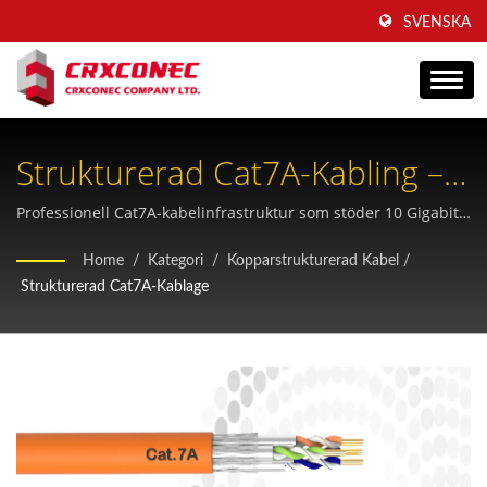
SVENSKA
Strukturerad Cat7A-Kabling –
10G+ Ethernet-Lösning
Professionell Cat7A-kabelinfrastruktur som stöder 10 Gigabit-
överföring med STP-skärmning, RJ45-anslutning och
Home
/
Kategori
/
Kopparstrukturerad Kabel
/
fullständig regelefterlevnad för telekommunikations- och
Strukturerad Cat7A-Kablage
datacenterapplikationer.