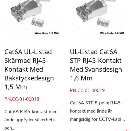
Cat6A UL-Listad
UL-Listad Cat6A
Skärmad RJ45-
STP RJ45-Kontakt
Kontakt Med
Med Svansdesign
Bakstyckedesign
1,6 Mm
1,5 Mm
PN.CC-01-00019
PN.CC-01-00018
Cat.6A STP 8-polig RJ45-
kontakt med ände är
Cat.6A RJ45-kontakt med
mångsidig för CCTV-kablar,
ände uppfyller säkerhets-
utomhuskablar och andra...
och