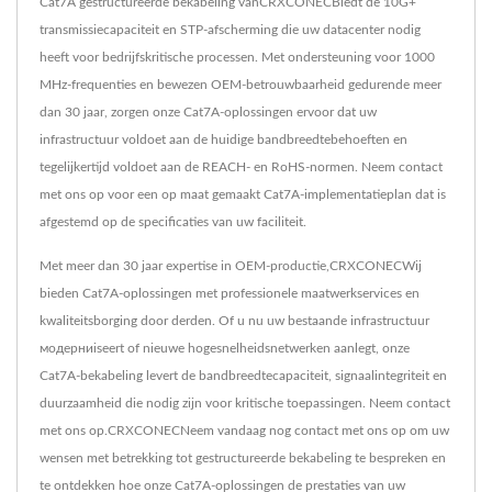
Cat7A gestructureerde bekabeling vanCRXCONECBiedt de 10G+
transmissiecapaciteit en STP-afscherming die uw datacenter nodig
heeft voor bedrijfskritische processen. Met ondersteuning voor 1000
MHz-frequenties en bewezen OEM-betrouwbaarheid gedurende meer
dan 30 jaar, zorgen onze Cat7A-oplossingen ervoor dat uw
infrastructuur voldoet aan de huidige bandbreedtebehoeften en
tegelijkertijd voldoet aan de REACH- en RoHS-normen. Neem contact
met ons op voor een op maat gemaakt Cat7A-implementatieplan dat is
afgestemd op de specificaties van uw faciliteit.
Met meer dan 30 jaar expertise in OEM-productie,CRXCONECWij
bieden Cat7A-oplossingen met professionele maatwerkservices en
kwaliteitsborging door derden. Of u nu uw bestaande infrastructuur
модерниiseert of nieuwe hogesnelheidsnetwerken aanlegt, onze
Cat7A-bekabeling levert de bandbreedtecapaciteit, signaalintegriteit en
duurzaamheid die nodig zijn voor kritische toepassingen. Neem contact
met ons op.CRXCONECNeem vandaag nog contact met ons op om uw
wensen met betrekking tot gestructureerde bekabeling te bespreken en
te ontdekken hoe onze Cat7A-oplossingen de prestaties van uw