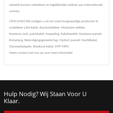
netwerk kunnen verbeteren en tegelijkertijd voldoen aan internationale
normen.
CRXCONECWij nodigen u uit om onze hoogwaardige producten te
ontdekken
LAN-kabel
,
Aansluitstekker
,
Modulaire stekker
,
Keystone Jack
,
patchkabel
,
Koppeling
,
Kabelwartels
,
Keystone-paneel
,
Krimptang
,
Beëindigingsgereedschap
,
Optisch paneel
,
Hoofdkabel
,
Glasvezeladapter
,
Breakout-kabel
,
MTP MPO
.
Neem contact met ons op
voor meer informatie!
Hulp Nodig? Wij Staan ​​voor U
Klaar.