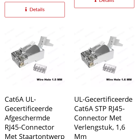
Details
een buitendiameter...
Details
Cat6A UL-
UL-Gecertificeerde
Gecertificeerde
Cat6A STP RJ45-
Afgeschermde
Connector Met
RJ45-Connector
Verlengstuk, 1,6
Met Staartontwerp
Mm