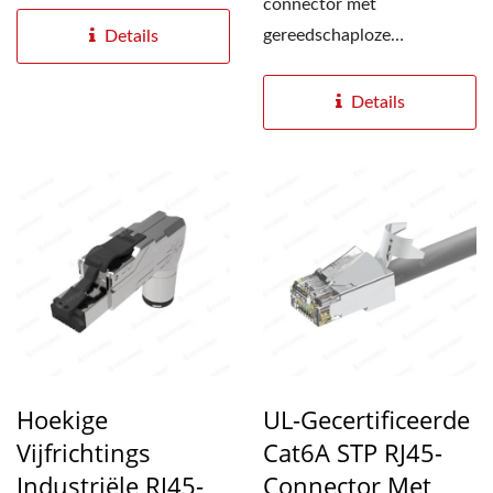
kabel. Deze kabel is
connector met
voorzien...
gereedschaploze
Details
aansluiting is speciaal
ontworpen voor kabels...
Details
Hoekige
UL-Gecertificeerde
Vijfrichtings
Cat6A STP RJ45-
Industriële RJ45-
Connector Met