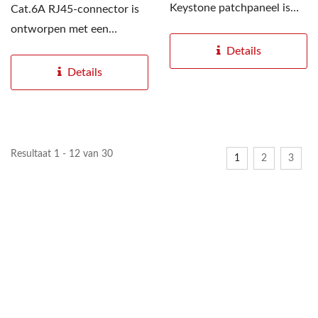
Keystone patchpaneel is
Cat.6A RJ45-connector is
ontworpen om de
ontworpen met een
kabelorganisatie...
speciaal, groter draadgat
Details
van 1,6 mm, geschikt...
Details
Resultaat 1 - 12 van 30
1
2
3