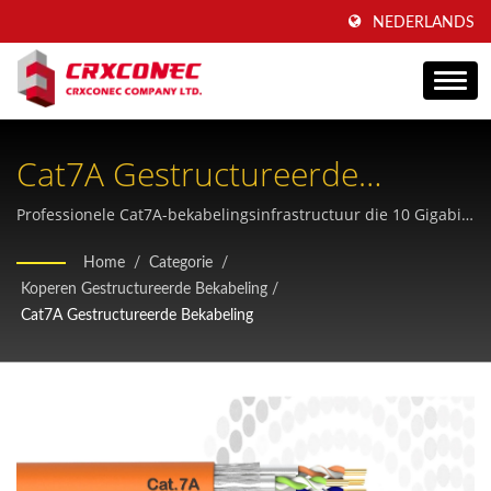
NEDERLANDS
Cat7A Gestructureerde
Bekabeling - 10G+ Ethernet-
Professionele Cat7A-bekabelingsinfrastructuur die 10 Gigabit-
transmissie ondersteunt met STP-afscherming, RJ45-
Oplossing
Home
/
Categorie
/
aansluitingen en volledige naleving van de regelgeving voor
Koperen Gestructureerde Bekabeling
/
telecommunicatie- en datacenterapplicaties.
Cat7A Gestructureerde Bekabeling