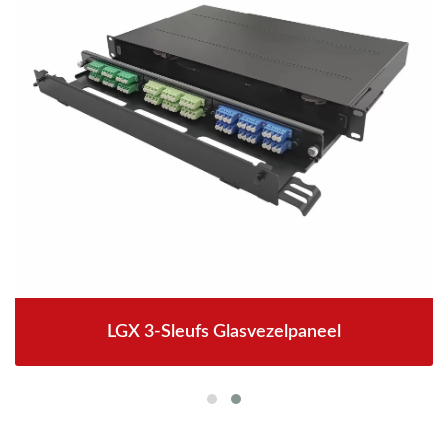
LGX 3-Sleufs Glasvezelpaneel