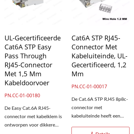
UL-Gecertificeerde
Cat6A STP RJ45-
Cat6A STP Easy
Connector Met
Pass Through
Kabeluiteinde, UL-
RJ45-Connector
Gecertificeerd, 1,2
Met 1,5 Mm
Mm
Kabeldoorvoer
PN.CC-01-00017
PN.CC-01-00180
De Cat.6A STP RJ45 8p8c-
connector met
De Easy Cat.6A RJ45-
kabeluiteinde heeft een
connector met kabelklem is
grotere opening voor
ontworpen voor dikkere
robuuste...
23-26 AWG-kabels met