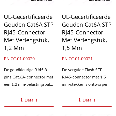
UL-Gecertificeerde
UL-Gecertificeerde
Gouden Cat6A STP
Gouden Cat6A STP
RJ45-Connector
RJ45-Connector
Met Verlengstuk,
Met Verlengstuk,
1,2 Mm
1,5 Mm
PN.CC-01-00020
PN.CC-01-00021
De goudkleurige RJ45 8-
De vergulde Flash STP
pins Cat.6A-connector met
RJ45-connector met 1,5
een 1,2 mm-belastingsbalk
mm-stekker is ontworpen
past op kabels met een
voor installatie in het
diameter...
veld....
Details
Details