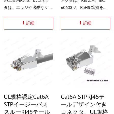
の工業用RJ45このコネク
ネクタは、REACH、IEC
タは、エッジや過酷なケー
60603-7、RoHS 準拠を含
ブル配線システムへの設置
む安全および信頼性基準を
に適しています。90度ブー
満たしています。Cat...
詳細
詳細
ツはオプション品で、当社
のBig...
UL規格認定Cat6A
Cat6A STPRJ45テ
STPイージーパス
ールデザイン付き
スルーRJ45テール
コネクタ、UL規格