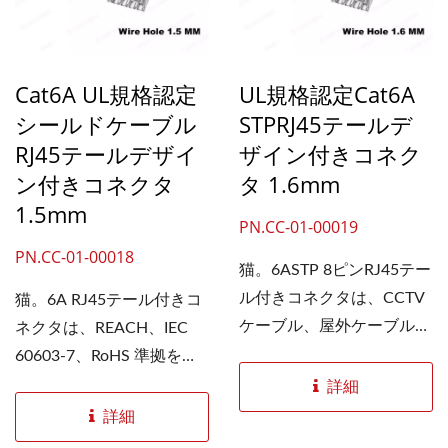
接地接続を提供するととも
です。 REACH、IEC...
に、ツイストペアケーブル
を損傷することなく、優れ
Cat6A UL規格認定
UL規格認定Cat6A
たパフォーマンスを保証し
シールドケーブル
STPRJ45テールデ
ます。
RJ45テールデザイ
ザイン付きコネク
ン付きコネクタ
タ 1.6mm
1.5mm
PN.CC-01-00019
PN.CC-01-00018
猫。6ASTP 8ピンRJ45テー
ル付きコネクタは、CCTV
猫。6A RJ45テール付きコ
ケーブル、屋外ケーブル、
ネクタは、REACH、IEC
その他のネットワークイー
60603-7、RoHS 準拠を含
サネットソリューションに
む安全および信頼性規格を
詳細
幅広く使用できます。Cat
満たしています。3...
詳細
などの太いケーブルで終端