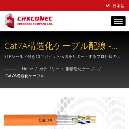
日本語
Cat7A構造化ケーブル配線 -
10G+イーサネットソリューシ
STPシールド付き10ギガビット伝送をサポートするプロ仕様の
Cat7Aケーブルインフラストラクチャ、RJ45接続性、および電気通
ョン
Home
/
カテゴリー
/
銅構造化ケーブル
/
信およびデータセンターアプリケーションに関する完全な規制遵
Cat7A構造化ケーブル
守。