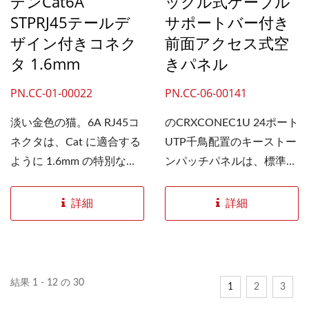
デンCat6A
ックル式ケーブル
STPRJ45テールデ
サポートバー付き
ザイン付きコネク
前面アクセス式空
タ 1.6mm
きパネル
PN.CC-01-00022
PN.CC-06-00141
淡い金色の猫。6A RJ45コ
のCRXCONEC1U 24ポート
ネクタは、Cat に適合する
UTP千鳥配置のキーストー
ように 1.6mm の特別な大
ンパッチパネルは、標準的
きなワイヤ穴で設計されて
な19インチラック内の構造
います。6Aまたは...
化銅ケーブル配線における
詳細
詳細
ケーブル整理を改善するた
めに設計されています。こ
の空のパッチパネルは24個
のキーストーンジャックを
結果 1 - 12 の 30
1
2
3
サポートし、Cat6または