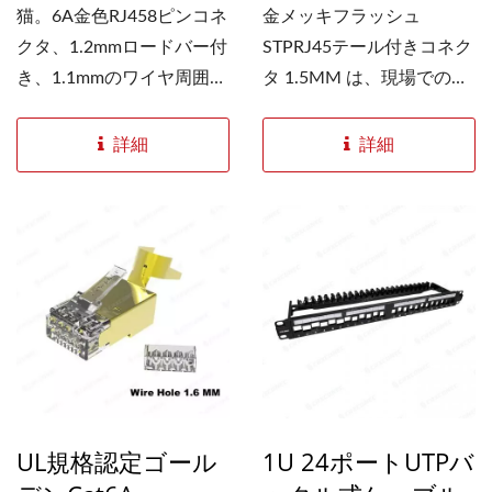
猫。6A金色RJ458ピンコネ
金メッキフラッシュ
クタ、1.2mmロードバー付
STPRJ45テール付きコネク
き、1.1mmのワイヤ周囲に
タ 1.5MM は、現場での設
適合します。RJ45コネク
置用に設計されています。
タはソリッドケーブルをし
特殊な設計の「スワローテ
詳細
詳細
っかりと保持し、ツイスト
ール」は、Cat.7...
ペアケーブルを損傷せず、
安定した接地を提供しま
す。Cat...
UL規格認定ゴール
1U 24ポートUTPバ