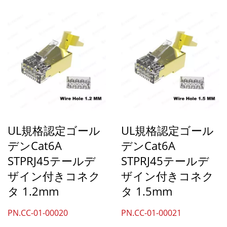
するように設計されていま
す。6AまたはCat.7イーサ
ネットケーブル（22～
24AWG単線ケーブル）。
高耐衝撃性の透明ポリカー
ボネート素材を使用してい
るため、プラグラッチの20
回の曲げ試験に耐えること
ができます。配線ケーブル
UL規格認定ゴール
UL規格認定ゴール
が絡まっても簡単に破損し
デンCat6A
デンCat6A
ません。ロードバーの配線
STPRJ45テールデ
STPRJ45テールデ
穴は1.6mmで、1.50～
ザイン付きコネク
ザイン付きコネク
1.60mmの絶縁体に適合し
タ 1.2mm
タ 1.5mm
ます。 私たちのRJ45モジ
ュラープラグはPoE...
PN.CC-01-00020
PN.CC-01-00021