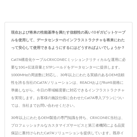
現在および将来の性能基準を満たす信頼性の高い10ギガビットケーブ
ルを使用して、データセンターのインフラストラクチャを将来にわた
って安心して使用できるようにするにはどうすればよいでしょうか？
Cat7A構造化ケーブルCRXCONECミッションクリティカルな運用に必
要な10G+伝送容量とSTPシールドをデータセンターに提供します。
1000MHzの周波数に対応し、30年以上にわたる実績のあるOEM信頼
性を誇る当社のCat7Aソリューションは、REACHおよびRoHS規格に
準拠しながら、今日の帯域幅需要に対応できるインフラストラクチャ
を実現します。お客様の施設仕様に合わせたCat7A導入プランについ
ては、当社までお問い合わせください。
30年以上にわたるOEM製造の専門知識を持ち、CRXCONEC当社は、
プロフェッショナルなカスタマイズサービスと第三者機関による品質
保証に裏付けられたCat7Aソリューションを提供しています。既存イ