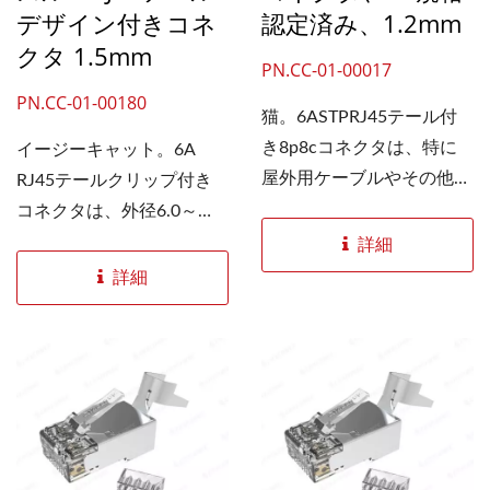
デザイン付きコネ
認定済み、1.2mm
クタ 1.5mm
PN.CC-01-00017
PN.CC-01-00180
猫。6ASTPRJ45テール付
き8p8cコネクタは、特に
イージーキャット。6A
屋外用ケーブルやその他の
RJ45テールクリップ付き
23～26AWGの太い単線ケ
コネクタは、外径6.0～
ーブルなど、太いケーブル
8.0mmの23～26AWGの太
詳細
に対応できるよう、開口部
い単線ケーブル用に設計さ
詳細
が大きく設計されていま
れています。1.5mmのロー
す。 特殊な大型ワイヤ穴
ドバーは、外径8.0mmのケ
は1.2mmで、丈夫なソリッ
ーブルで、内径1.35～
ドケーブルジャケットに適
1.45mmの電線に適合しま
合します。燕尾型コネクタ
す。オープンパススルー設
はソリッドLANケーブルを
計により、DIY市場や設置
しっかりと保持し、良好な
業者による組み立てが容易