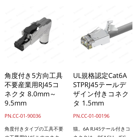
ネットワークに対応してい
るため、大量のデータも容
易に処理できます。さら
に、無線アクセスポイント
やIPカメラなどのネットワ
ーク機器への給電に不可欠
な4PPoE（IEEE...
角度付き5方向工具
UL規格認定Cat6A
不要産業用RJ45コ
STPRJ45テールデ
ネクタ 8.0mm～
ザイン付きコネク
9.5mm
タ 1.5mm
PN.CC-01-90036
PN.CC-01-00196
角度付きタイプの工具不要
猫。6A RJ45テール付きコ