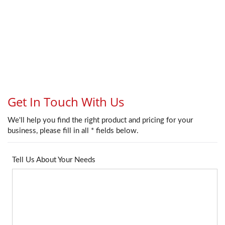
Cat6Aケーブル用の柔軟な
プラットフォームを提供し
ます。UTPネットワーク設
置。前面アクセス設計によ
り、設置者はパネル前面か
らケーブルを簡単に管理お
よび固定できるため、ラッ
ク環境での設置が簡素化さ
れます。一体型のバックル
式サポートバーは、入力ケ
ーブルを効率的に整理し、
安定したケーブル配線を維
持するのに役立ちます。
OEMブランド向けには、
この24ポートパッチパネル
ラックマウントは、構造化