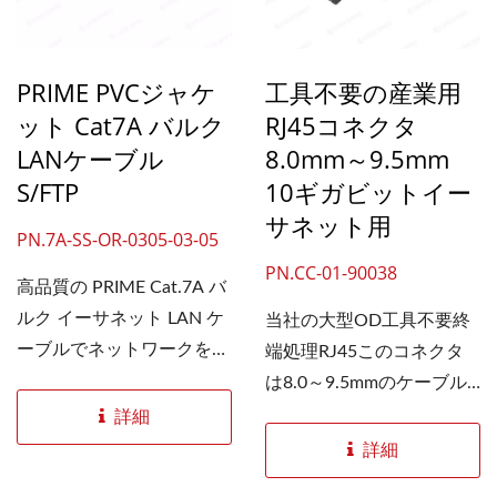
PRIME PVCジャケ
工具不要の産業用
ット Cat7A バルク
RJ45コネクタ
LANケーブル
8.0mm～9.5mm
S/FTP
10ギガビットイー
サネット用
PN.7A-SS-OR-0305-03-05
PN.CC-01-90038
高品質の PRIME Cat.7A バ
ルク イーサネット LAN ケ
当社の大型OD工具不要終
ーブルでネットワークを強
端処理RJ45このコネクタ
化しましょう。編組とフォ
は8.0～9.5mmのケーブル
イルによる二重シールド
専用に設計されており、産
詳細
と...
業用ケーブルシステムに最
詳細
適です。10Gイーサネット