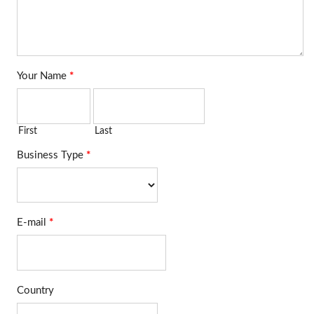
配線用の標準化されたプラ
ットフォームを提供すると
同時に、データセンター、
通信室、およびエンタープ
ライズネットワークキャビ
ネットでのよりクリーンな
ケーブル配線と容易なケー
ブル管理をサポートしま
す。