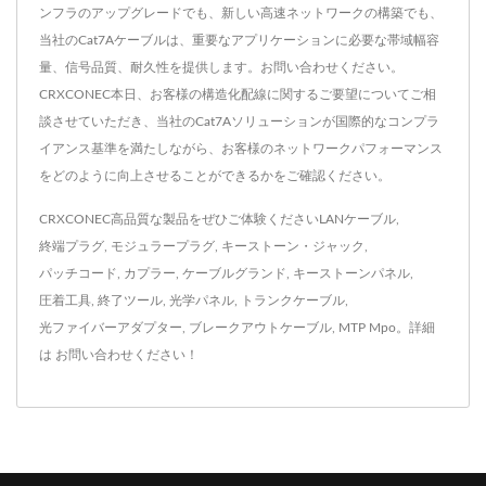
ンフラのアップグレードでも、新しい高速ネットワークの構築でも、
当社のCat7Aケーブルは、重要なアプリケーションに必要な帯域幅容
量、信号品質、耐久性を提供します。お問い合わせください。
CRXCONEC本日、お客様の構造化配線に関するご要望についてご相
談させていただき、当社のCat7Aソリューションが国際的なコンプラ
イアンス基準を満たしながら、お客様のネットワークパフォーマンス
をどのように向上させることができるかをご確認ください。
CRXCONEC高品質な製品をぜひご体験ください
LANケーブル
,
終端プラグ
,
モジュラープラグ
,
キーストーン・ジャック
,
パッチコード
,
カプラー
,
ケーブルグランド
,
キーストーンパネル
,
圧着工具
,
終了ツール
,
光学パネル
,
トランクケーブル
,
光ファイバーアダプター
,
ブレークアウトケーブル
,
MTP Mpo
。詳細
は
お問い合わせください！