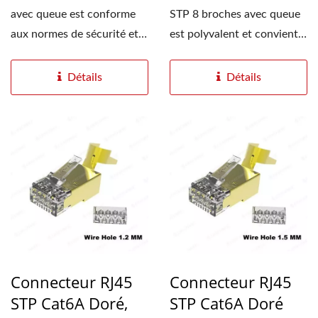
avec queue est conforme
STP 8 broches avec queue
aux normes de sécurité et
est polyvalent et convient
de fiabilité...
aux câbles de
vidéosurveillance,...
Détails
Détails
Connecteur RJ45
Connecteur RJ45
STP Cat6A Doré,
STP Cat6A Doré