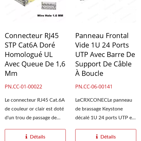
Connecteur RJ45
Panneau Frontal
STP Cat6A Doré
Vide 1U 24 Ports
Homologué UL
UTP Avec Barre De
Avec Queue De 1,6
Support De Câble
Mm
À Boucle
PN.CC-01-00022
PN.CC-06-00141
Le connecteur RJ45 Cat.6A
LeCRXCONECLe panneau
de couleur or clair est doté
de brassage Keystone
d'un trou de passage de
décalé 1U 24 ports UTP est
câble plus...
conçu pour optimiser...
Détails
Détails