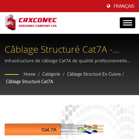
FRANÇAIS
Câblage Structuré Cat7A -
Solution Ethernet 10G+
Infrastructure de câblage Cat7A de qualité professionnelle
prenant en charge la transmission 10 Gigabit avec blindage
Home
/
Catégorie
/
Câblage Structuré En Cuivre
/
STP, connectivité RJ45 et conformité réglementaire complète
Câblage Structuré Cat7A
pour les applications de télécommunications et de centres de
données.