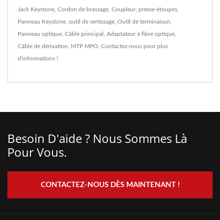
Jack Keystone
,
Cordon de brassage
,
Coupleur
,
presse-étoupes
,
Panneau Keystone
,
outil de sertissage
,
Outil de terminaison
,
Panneau optique
,
Câble principal
,
Adaptateur à fibre optique
,
Câble de dérivation
,
MTP MPO
.
Contactez-nous
pour plus
d'informations !
Besoin D'aide ? Nous Sommes Là
Pour Vous.
CONTACTEZ-NOUS DÈS MAINTENANT !