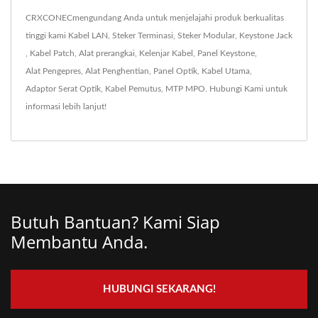
CRXCONECmengundang Anda untuk menjelajahi produk berkualitas
tinggi kami
Kabel LAN
,
Steker Terminasi
,
Steker Modular
,
Keystone Jack
,
Kabel Patch
,
Alat prerangkai
,
Kelenjar Kabel
,
Panel Keystone
,
Alat Pengepres
,
Alat Penghentian
,
Panel Optik
,
Kabel Utama
,
Adaptor Serat Optik
,
Kabel Pemutus
,
MTP MPO
.
Hubungi Kami
untuk
informasi lebih lanjut!
Butuh Bantuan? Kami Siap
Membantu Anda.
HUBUNGI SEKARANG!