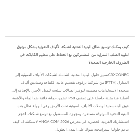
كيف يمكنك توسيع نطاق البنية التحتية لشبكة الألياف الضوئية بشكل موثوق
لتلبية الطلب المتزايد من المشتركين مع الحفاظ على تنظيم الكابلات في
الظروف الخارجية الصعبة؟
CRXCONECتتميز حلول البنية التحتية الشاملة لشبكات الألياف الضوئية إلى
المنازل (FTTH) من شركتنا برفوف تقسيم عالية الكفاءة وصناديق ألياف
متعددة الاستخدامات مصممة لتوفير اتصالات سلسة للميل الأخير، بالإضافة إلى
أغطية قبة متينة حاصلة على تصنيف IP68 تضمن حماية فائقة ضد الماء والأشعة
فوق البنفسجية لوصلات الألياف الضوئية تحت الأرض وفي الهواء. تظل هذه
البنية التحتية الموثوقة مستقرة ومجهزة للمستقبل مع توسع شبكتك. احجز
استشارتك الفردية الحصرية في معرض ANGA COM 2026 لاستكشاف كيف
تدعم حلولنا استراتيجية نموك على المدى الطويل.