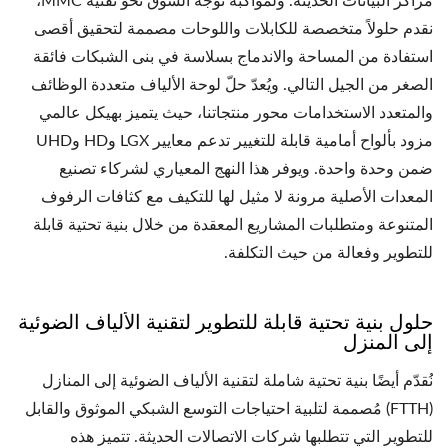
مراكز البيانات الحديثة. ولمواكبة توجه السوق نحو تقنية MMC،
نقدم حلولاً متخصصة للكابلات واللوحات مصممة لتحقيق أقصى
استفادة من المساحة والاندماج بسلاسة في بنى الشبكات فائقة
الصغر من الجيل التالي. ويُعدّ حلّ لوحة الألياف متعددة الوظائف
والمتعدد الاستخدامات محور منتجاتنا، حيث يتميز بهيكل عالمي
مزود بألواح أمامية قابلة للتغيير تدعم معايير LGX وHD وUHD
ضمن وحدة واحدة. ويوفر هذا النهج المعياري لشركاء تصنيع
المعدات الأصلية مرونة لا مثيل لها للتكيف مع كثافات الرفوف
المتنوعة ومتطلبات المشاريع المعقدة من خلال بنية تحتية قابلة
للتطوير وفعالة من حيث التكلفة.
حلول بنية تحتية قابلة للتطوير لتقنية الألياف الضوئية
إلى المنزل
نُقدّم أيضًا بنية تحتية شاملة لتقنية الألياف الضوئية إلى المنازل
(FTTH) مُصممة لتلبية احتياجات التوسع الشبكي الموثوق والقابل
للتطوير التي تتطلبها شركات الاتصالات الحديثة. تتميز هذه