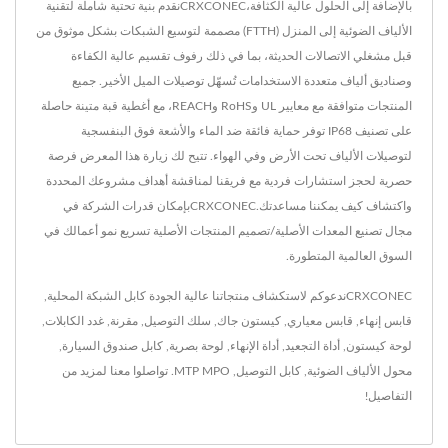
بالإضافة إلى الحلول عالية الكثافة،CRXCONECنقدم بنية تحتية شاملة لتقنية
الألياف الضوئية إلى المنزل (FTTH) مصممة لتوسيع الشبكات بشكل موثوق من
قبل مشغلي الاتصالات الحديثة، بما في ذلك رفوف تقسيم عالية الكفاءة
وصناديق ألياف متعددة الاستخدامات تُسهّل توصيلات الميل الأخير. جميع
المنتجات متوافقة مع معايير UL وRoHS وREACH، مع أغطية قبة متينة حاصلة
على تصنيف IP68 توفر حماية فائقة ضد الماء والأشعة فوق البنفسجية
لتوصيلات الألياف تحت الأرض وفي الهواء. تتيح لك زيارة هذا المعرض فرصة
حصرية لحجز استشارات فردية مع فريقنا لمناقشة أهداف مشروعك المحددة
واكتشاف كيف يمكننا مساعدتك.CRXCONECبإمكان قدرات الشركة في
مجال تصنيع المعدات الأصلية/تصميم المنتجات الأصلية تسريع نمو أعمالك في
السوق العالمية المتطورة.
CRXCONECندعوكم لاستكشاف منتجاتنا عالية الجودة
كابل الشبكة المحلية
,
قابس إنهاء
,
قابس معياري
,
كيستون جاك
,
سلك التوصيل
,
مقرنة
,
غدد الكابلات
,
لوحة كيستون
,
أداة التجعيد
,
أداة الإنهاء
,
لوحة بصرية
,
كابل صندوق السيارة
,
محول الألياف الضوئية
,
كابل التوصيل
,
MTP MPO
.
تواصلوا معنا
لمزيد من
التفاصيل!