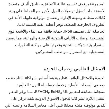
المجموعة برفوف تقسيم عالية الكفاءة وصناديق ألياف متعددة
الاستخدامات تُسهّل توصيلات الميل الأخير مع الحفاظ على بنية
كابلات منظمة وسهلة الإدارة. ولضمان موثوقية طويلة الأمد في
الظروف الخارجية الصعبة، توفر أغطية القبة المتينة لدينا،
الحاصلة على تصنيف IP68، حماية فائقة ضد الماء والأشعة فوق
البنفسجية لوصلات الألياف الضوئية الأرضية والهوائية، مما يضمن
استقرار بنية شبكتك التحتية وقدرتها على مواكبة التطورات
المستقبلية مع استمرار نمو طلب المشتركين.
الامتثال العالمي وضمان الجودة
الجودة والامتثال للوائح التنظيمية هما أساس شراكاتنا الناجحة مع
مصنعي المعدات الأصلية وخدمات سلسلة التوريد العالمية.
منتجاتنا مطابقة لمعايير UL وRoHS وREACH، مما يوفر الدعم
التقني اللازم لشركائنا لدخول الأسواق الدولية بثقة. نركز على
تقديم موثوقية مثبتة ميدانيًا تلبي أعلى معايير السلامة والبيئة التي