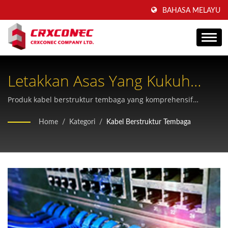
BAHASA MELAYU
Letakkan Asas Yang Kukuh
Dengan Penyelesaian Kabel
Produk kabel berstruktur tembaga yang komprehensif
termasuk bicu keystone RJ45, panel tampalan dan kord
Tembaga Profesional
Home
/
Kategori
/
Kabel Berstruktur Tembaga
tampalan yang diperakui untuk pematuhan piawaian global