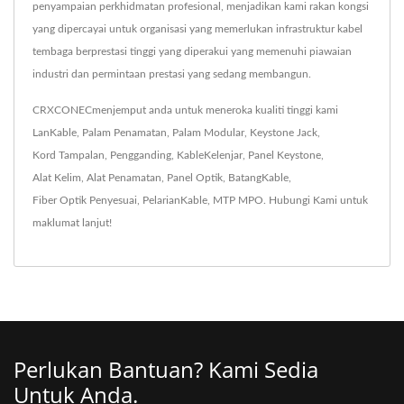
penyampaian perkhidmatan profesional, menjadikan kami rakan kongsi
yang dipercayai untuk organisasi yang memerlukan infrastruktur kabel
tembaga berprestasi tinggi yang diperakui yang memenuhi piawaian
industri dan permintaan prestasi yang sedang membangun.
CRXCONECmenjemput anda untuk meneroka kualiti tinggi kami
LanKable
,
Palam Penamatan
,
Palam Modular
,
Keystone Jack
,
Kord Tampalan
,
Pengganding
,
KableKelenjar
,
Panel Keystone
,
Alat Kelim
,
Alat Penamatan
,
Panel Optik
,
BatangKable
,
Fiber Optik Penyesuai
,
PelarianKable
,
MTP MPO
.
Hubungi Kami
untuk
maklumat lanjut!
Perlukan Bantuan? Kami Sedia
Untuk Anda.