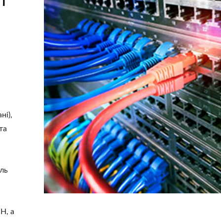
ні),
та
ель
H, а