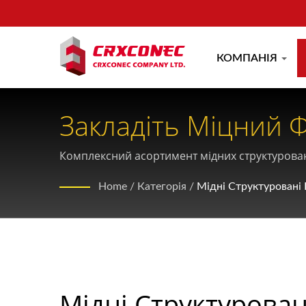
КОМПАНІЯ
Закладіть Міцний 
Рішень Для Мідног
Комплексний асортимент мідних структуровани
на відповідність світовим стандартам
Home
/
Категорія
/
Мідні Структуровані
Мідні Структурован