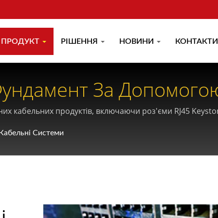
ПРОДУКТ
РІШЕННЯ
НОВИНИ
КОНТАКТИ
Фундамент За Допомого
о Кабелю
х кабельних продуктів, включаючи роз'єми RJ45 Keystone
 Кабельні Системи
і