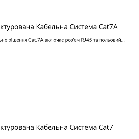
уктурована Кабельна Система Cat7A
не рішення Cat.7A включає роз'єм RJ45 та польовий...
уктурована Кабельна Система Cat7
лотова Оптоволоконна
Роз'єм Keystone 4P