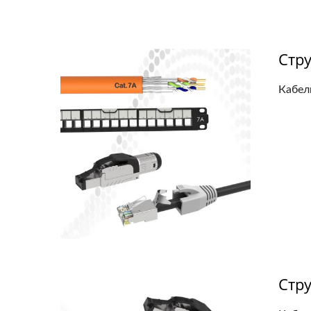
Стр
Кабель
Стр
Роз'єм Keystone 4PPoE
3-С