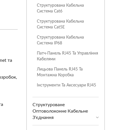
Структурована Кабельна
Система Cat6
Структурована Кабельна
Система Cat5E
Структурована Кабельна
Система IP68
Патч-Панель RJ45 Та Управління
Кабелями
net та
Лицьова Панель RJ45 Та
Монтажна Коробка
озробок,
Інструменти Та Аксесуари RJ45
та
Структуроване
Оптоволоконне Кабельне
З'єднання