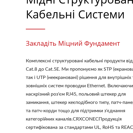
Кабельні Системи
Закладіть Міцний Фундамент
Комплексні структуровані кабельні продукти від
Cat.8 до Cat.5E. Ми пропонуємо як STP (екранова
так і UTP (неекрановані) рішення для внутрішніх 
зовнішніх систем проводки Ethernet. Включаючи
наскрізний роз'єм RJ45, польовий штекер для
замикання, штекер кеєподібного типу, патч-пан
та патч-корди тощо для підтримки з'єднання
категорійних каналів.CRXCONECПродукція
сертифікована за стандартами UL, RoHS та REAC