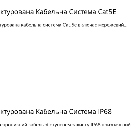
уктурована Кабельна Система Cat5E
турована кабельна система Cat.5e включає мережевий...
ктурована Кабельна Система IP68
проникний кабель зі ступенем захисту IP68 призначений...