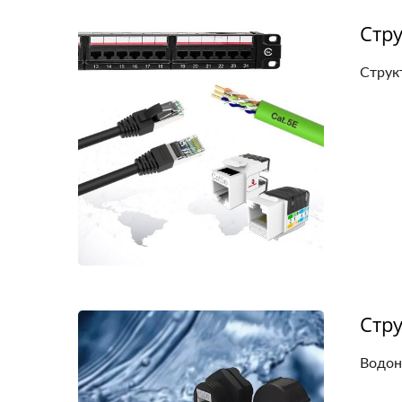
Стр
Струк
Стру
Водоне