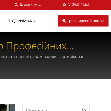
УКРАЇНСЬКА
розширений пошук
ПІДТРИМКА
ю Професійних
, патч-панелі та патч-корди, сертифіковані