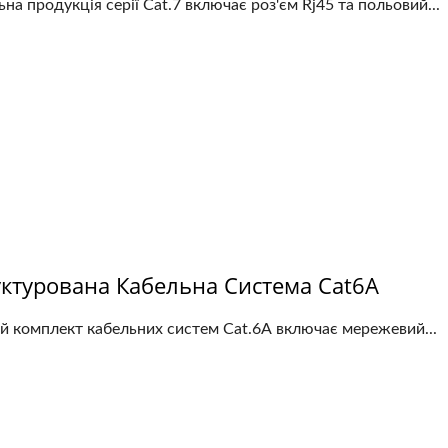
на продукція серії Cat.7 включає роз'єм Rj45 та польовий...
Панель LGX
уктурована Кабельна Система Cat6A
й комплект кабельних систем Cat.6A включає мережевий...