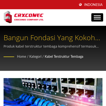
INDONESIA
Bangun Fondasi Yang Kokoh
Dengan Solusi Kabel Tembaga
Produk kabel terstruktur tembaga komprehensif termasuk
jack keystone RJ45, panel patch, dan kabel patch yang
Profesional
Home
/
Kategori
/
Kabel Terstruktur Tembaga
bersertifikasi sesuai dengan standar global.