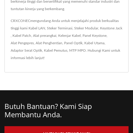
berkinerja tinggi dan bersertifikat yang memenuhi standar industri dan
tuntutan kinerja yang berkembang.
CRXCONECmengundang Anda untuk menjelajahi produk berkualitas
tinggi kami
Kabel LAN
,
Steker Terminasi
,
Steker Modular
,
Keystone Jack
,
Kabel Patch
,
Alat prerangkai
,
Kelenjar Kabel
,
Panel Keystone
,
Alat Pengepres
,
Alat Penghentian
,
Panel Optik
,
Kabel Utama
,
Adaptor Serat Optik
,
Kabel Pemutus
,
MTP MPO
.
Hubungi Kami
untuk
informasi lebih lanjut!
Butuh Bantuan? Kami Siap
Membantu Anda.