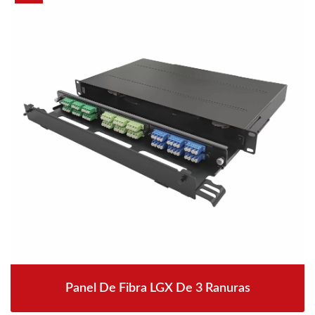
Panel De Fibra LGX De 3 Ranuras