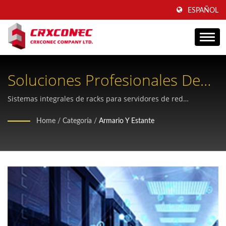
ESPAÑOL
Soluciones Profesionales De
Armarios Y Racks Para Centros
Sistemas integrales de racks para servidores de red
diseñados para infraestructuras de cableado estructurado en
De Datos Modernos
Home
/
Categoría
/
Armario Y Estante
centros de datos y edificios comerciales.