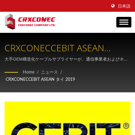
日本語
CRXCONECCEBIT ASEAN
Thailand 2019にて次世代ケー
大手OEM構造化ケーブルサプライヤーが、通信事業者およびネッ
トワークインフラプロバイダー向けにCat.8ソリューションと包括
ブル技術革新を披露
Home
/
ニュース
/
的な銅・光ファイバーケーブル製品群を展示
CRXCONECCEBIT ASEAN タイ 2019