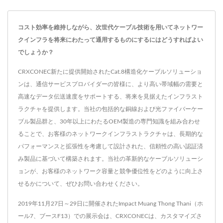
コスト効率を維持しながら、次世代ケーブル技術を用いてネットワー
クインフラを将来にわたって通用するものにするにはどうすればよい
でしょうか？
CRXCONEC新たに提供開始されたCat.8構造化ケーブルソリューショ
ンは、通信サービスプロバイダーの皆様に、より高い帯域幅の需要と
高速なデータ伝送速度をサポートする、将来を見据えたインフラスト
ラクチャを提供します。当社の包括的な銅線および光ファイバーケー
ブル製品群と、30年以上にわたるOEM製造の専門知識を組み合わせ
ることで、お客様のネットワークインフラストラクチャは、長期的な
パフォーマンスと拡張性を考慮して設計された、信頼性の高い認証済
み製品に基づいて構築されます。当社の革新的なケーブルソリューシ
ョンが、お客様のネットワーク容量と競争優位性をどのように向上さ
せるかについて、ぜひお問い合わせください。
2019年11月27日～29日に開催されたImpact Muang Thong Thani（ホ
ール7、ブースF13）での展示会は、CRXCONECは、カスタマイズさ