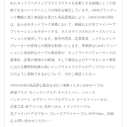
れたネットワークインフラストラクチャを必要とする組織にとって信
頼できるパートナーとしての地位を確立しています。OEMブランディ
ング機能と第三者認証を受けた高品質製品により、CRXCONEC同社
は、あらゆるネットワーク規模において、銅線および光ファイバーア
プリケーションをサポートする、カスタマイズされたケーブルソリュ
ーションを提供しています。販売代理店、設置業者、システムインテ
グレーターの皆様との面談を歓迎いたします。革新的なCat.8ソリュー
ションと包括的なケーブル製品群が、ネットワークパフォーマンスの
最適化、設置の複雑さの軽減、そして通信およびデータセンター環境
における費用対効果の高いインフラストラクチャのアップグレードに
どのように貢献できるかについて、ぜひご相談ください。
CRXCONEC高品質な製品をぜひご体験ください
LANケーブル
,
終端プラグ
,
モジュラープラグ
,
キーストーン・ジャック
,
パッチコード
,
カプラー
,
ケーブルグランド
,
キーストーンパネル
,
圧着工具
,
終了ツール
,
光学パネル
,
トランクケーブル
,
光ファイバーアダプター
,
ブレークアウトケーブル
,
MTP Mpo
。詳細
は
お問い合わせください！