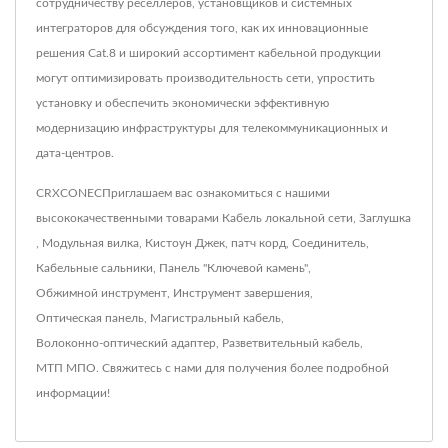
сотрудничеству реселлеров, установщиков и системных
интеграторов для обсуждения того, как их инновационные
решения Cat.8 и широкий ассортимент кабельной продукции
могут оптимизировать производительность сети, упростить
установку и обеспечить экономически эффективную
модернизацию инфраструктуры для телекоммуникационных и
дата-центров.
CRXCONECПриглашаем вас ознакомиться с нашими
высококачественными товарами
Кабель локальной сети
,
Заглушка
,
Модульная вилка
,
Кистоун Джек
,
патч корд
,
Соединитель
,
Кабельные сальники
,
Панель "Ключевой камень"
,
Обжимной инструмент
,
Инструмент завершения
,
Оптическая панель
,
Магистральный кабель
,
Волоконно-оптический адаптер
,
Разветвительный кабель
,
МТП МПО
.
Свяжитесь с нами
для получения более подробной
информации!