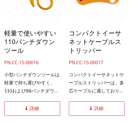
だけです。このツールは片
します。このツールは片手
手で操作でき、8本のワイ
で操作でき、8本のワイヤ
ヤーすべてを一度に差し込
すべてを一度に差し込んで
み、切断します。ネットワ
切断するため、ネットワー
軽量で使いやすい
コンパクトイーサ
ークケーブル配線時にキー
クケーブルの配線中にキー
110パンチダウン
ネットケーブルス
ストーンジャックをきれい
ストーンジャックをきれい
ツール
トリッパー
に仕上げることができま
に仕上げることができま
す。ツールを軽く握るだけ
す。当社のスピード終端ツ
PN.CC-15-00016
PN.CC-15-00017
で全てのワイヤーを同時に
ールは片手で操作でき、8
小型パンチダウンツールは
コンパクトイーサネットケ
パンチダウンできるため、
本のワイヤすべてを一度に
軽量で持ち運びやすく、
ーブルストリッパーは、多
時間とコストを節約できま
差し込んで切断するため、
110および88パンチダウン
芯ケーブルに適しており、
す。
イーサネットケーブルの配
タイプに対応しています。
外径3.5mmから9mmまで
線中にキーストーンジャッ
高品質のスチールブレード
のケーブルに対応していま
詳細
詳細
クをきれいに仕上げること
を使用しており、切れ味が
す。このツールは切断機能
ができます。
良く、簡単かつ正確に被覆
も備えており、丸型ケーブ