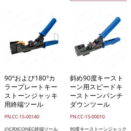
ーブルのパンチダウン時間
す。 本製品は、IDCパンチ
を短縮し、キーストーンジ
ダウンタイプのキーストー
ャック配線の作業効率を大
ンジャック、またはIDCモ
幅に向上させます。当社の
ジュールパッチパネルと幅
ジェネレートキャットに最
広く互換性があります。こ
適なネットワークケーブル
のモデルの接点ブレードと
ツールです。6a、cat6、
ハンドルは、配線機器に合
cat.5e...
わせて交換可能です。
90°および180°カ
斜め90度キースト
ラープレートキー
ーン用スピードキ
ストーンジャッキ
ーストーンパンチ
用終端ツール
ダウンツール
PN.CC-15-00140
PN.CC-15-00010
のCRXCONEC終端ツール
90度キーストーンジャック