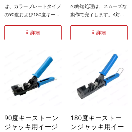
は、カラープレートタイプ
の終端処理は、スムーズな
の90度および180度キース
動作で完了します。4対の
トーンジャック用に設計さ
撚り線を、一度で簡単に圧
れたプロ仕様のキーストー
着できる斜めIDC設計のキ
詳細
詳細
ンジャック終端ツールで
ーストーンジャックに差し
す。様々なジャック構造に
込むだけです。 当社のス
おいて、一貫性のある再現
ピードキーストーンパンチ
性の高い終端処理を実現し
ダウンツールは、斜めIDC
ます。シンプルな切り替え
構造のCat.6...
機構により、工具を交換す
ることなく90度と180度の
キーストーンジャック終端
処理方法を切り替えること
ができ、迅速かつ一貫した
90度キーストーン
180度キーストー
結果と、取り扱いミスの最
ジャッキ用イージ
ンジャッキ用イー
小化を実現します。商業ビ