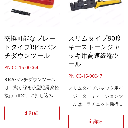
肢です。小型軽量の圧着工
具は、現場での持ち運びが
容易です。
交換可能なブレー
スリムタイプ90度
ドタイプRJ45パン
キーストーンジャ
チダウンツール
ッキ用高速終端ツ
ール
PN.CC-15-00064
PN.CC-15-00047
RJ45パンチダウンツール
は、撚り線を小型絶縁変位
スリムタイプジャック用イ
接点（IDC）に押し込み、
ージーターミネーションツ
余分な電線を一度に剥がす
ールは、ラチェット機構を
ように設計されています。
採用しており、確実な取り
詳細
これにより、設置作業の効
付けを実現します。LANケ
詳細
率化と時間短縮を実現しま