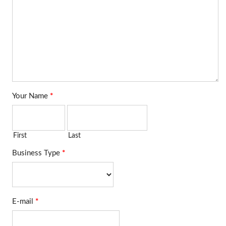
当社のパンチダウンツール
は便利で安全で、モジュラ
ーコネクタのワイヤをパン
チダウンできます。