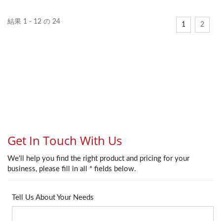
を剥くことができ、ワイヤ
ルにも使用可能です。調整
ーコアを傷つけません。フ
ノブでケーブル径に合わせ
結果 1 - 12 の 24
1
2
ィンガーループによりしっ
て刃の深さを設定でき、
かりと握ることができ、ツ
様々な外径のケーブルにフ
ールを回転させながらワイ
ィットするスマートな設計
ヤーを剥いたり、キースト
となっています。 省電力
ーンジャックをパンチダウ
で切れ味も抜群です。持ち
ンしたりする際に便利で
運びやすくコンパクトなの
す。RJ45イーサネットモ
で、工具箱のスペースを節
ジュール。 直径5.0～
約できます。
6.2mmのケーブルの被覆を
剥くためのものです。この
イージーストリッパーに
は、キーストーンジャック
用の手動パンチダウンツー
ル機能も備わっています。