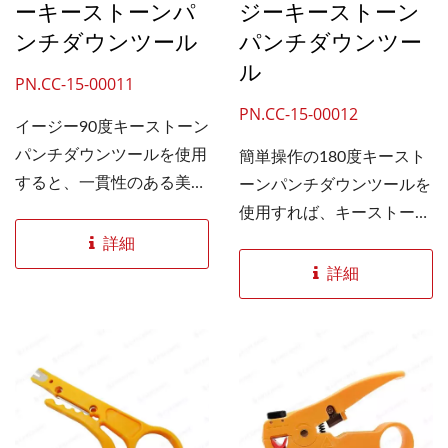
ーキーストーンパ
ジーキーストーン
ル、データセンター、大規
ンチダウンツール
パンチダウンツー
模な構造化配線プロジェク
ル
トに最適で、効率的で再現
PN.CC-15-00011
性の高い大量設置をサポー
PN.CC-15-00012
イージー90度キーストーン
トします。OEMブランド
パンチダウンツールを使用
簡単操作の180度キースト
にとっては、安定した終端
すると、一貫性のある美し
ーンパンチダウンツールを
処理品質の維持、現場での
い終端処理が可能なキース
使用すれば、キーストーン
問題の軽減、予測可能な設
トーンジャックの終端処理
ジャックの終端処理が簡単
詳細
置結果の実現に役立ち、製
ができます。 8本のワイヤ
かつ確実に行えます。 8本
品の信頼性とブランドの信
詳細
ーすべてを90度パンチダウ
のワイヤすべてを180度パ
用を高めます。
ンタイプのキーストーンジ
ンチダウンタイプのキース
ャック（型番：CC-04-
トーンジャック（型番：
00013およびCC-04-
CC-04-00022およびCC-
00014）に差し込み、ジャ
04-00023）に差し込み、
ックをツールにセットする
ジャックをツールにセット