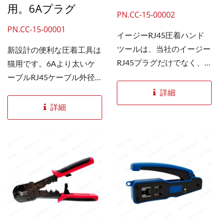
用。6Aプラグ
PN.CC-15-00002
PN.CC-15-00001
イージーRJ45圧着ハンド
ツールは、当社のイージー
新設計の便利な圧着工具は
RJ45プラグだけでなく、
猫用です。6Aより太いケ
通常の...
ーブルRJ45ケーブル外径
8.0mm以下のケーブルに対
詳細
応するコネクタです。この
詳細
大径圧着工具には2つの特
長があります。1つは、撚
り線にコンタクトブレード
を圧着するためのクランプ
ヘッドです。もう1つは、
操作が簡単で省スペースな
ラチェット式リリース機構
です。 適切な便利なツー