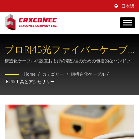
日本語
プロRJ45光ファイバーケーブ
ルの工具と付属品
構造化ケーブルの設置および終端処理のための包括的なハンドツ
ールソリューション。ネットワーク運用における耐久性と効率性
Home
/
カテゴリー
/
銅構造化ケーブル
/
を追求して設計されています。
RJ45工具とアクセサリー