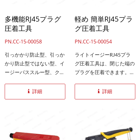
ルを使用すれば、苦労せず
に組み立てを完了できま
多機能RJ45プラグ
軽め 簡単RJ45プラ
す。組み立て手順に従って
圧着工具
グ圧着工具
ください。RJ45終端ツー
PN.CC-15-00058
PN.CC-15-00054
ルを使用すると、より大き
な外径を組み立てることが
引っかかり防止型、引っか
ライトイージーRJ45プラ
できますRJ45フラットケ
かり防止型ではない型、イ
グ圧着工具は、閉じた端の
ーブルを使ったコネクタ
ージーパススルー型、クロ
プラグを圧着できます。
は、簡単に自分で作れま
ーズドエンド型コネクタに
RJ45コネクタと簡単に通
す！
対応した3-in-1タイプの圧
り抜けられるプラグ。側面
詳細
詳細
着工具です。スムーズな動
のクイックロック設計によ
作でプラグの切断と圧着を
り、便利なツールを簡単に
行い、プラグとイーサネッ
取り外せます。 設置業者
トケーブルをしっかりと接
やDIYユーザーにとって、
続できます。 もう...
経済的で信頼性の高い選択