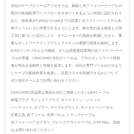
当社のケーブルツールアクセサリは、銅線と光ファイバーケーブルの
両方の終端処理ワークフローをサポートするように特別に設計されて
おり、技術者がCat5EからCat8までの設置と光ファイバーシステム全
体でシームレスに作業できるようにします。耐久性のある構造と人間
工学に基づいた設計により、オペレーターの負担を軽減しながら、重
要なネットワークインフラストラクチャの展開で精度を維持します。
RJ45パッチパネル上の接続、または高密度設置用の光ファイバーケー
ブルの準備、CRXCONEC当社のツールは、プロのネットワーク技術
者が求める信頼性と性能を提供します。当社の専門ツールがどのよう
にケーブル配線作業を改善し、設置コストを削減できるかについて、
ぜひ当社チームまでお問い合わせください。
CRXCONEC高品質な製品をぜひご体験ください
LANケーブル
,
終端プラグ
,
モジュラープラグ
,
キーストーン・ジャック
,
パッチコード
,
カプラー
,
ケーブルグランド
,
キーストーンパネル
,
圧着工具
,
終了ツール
,
光学パネル
,
トランクケーブル
,
光ファイバーアダプター
,
ブレークアウトケーブル
,
MTP Mpo
。詳細
は
お問い合わせください！