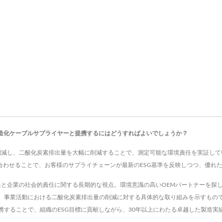
構造化ケーブルサプライヤーと提携するにはどうすればよいでしょうか？
5%削減し、二酸化炭素排出量を大幅に削減することで、測定可能な環境責任を実証し
組み合わせることで、お客様のサプライチェーンが最新のESG基準を反映しつつ、優
成長と企業の社会的責任に関する長期的な視点。環境意識の高いOEMパートナーを
事業活動における二酸化炭素排出量の削減に対する具体的な取り組みを示すものです
携することで、組織のESG目標に貢献しながら、30年以上にわたる卓越した製造実