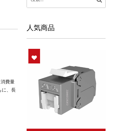
人気商品
力消費量
もに、長