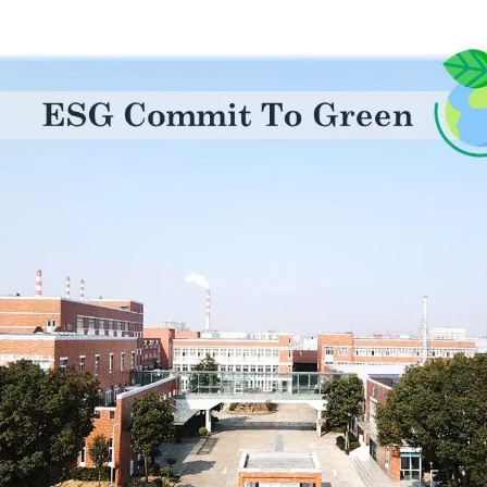
LGX 3スロット光ファイバー
4PPoEキーストー
パネル