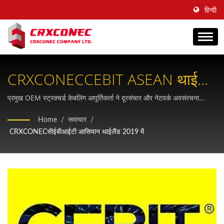
हिन्दी
CRXCONECCEBIT ASEAN थाईलैंड
2019 में अगली पीढ़ी के केबलिंग
प्रमुख OEM स्ट्रक्चर्ड केबलिंग आपूर्तिकर्ता ने दूरसंचार और नेटवर्क अवसंरचना
प्रदाताओं के लिए Cat.8 समाधान और व्यापक कॉपर-फाइबर केबलिंग पोर्टफोलियो का
नवाचार का प्रदर्शन किया गया
Home
/
समाचार
/
प्रदर्शन किया।
CRXCONECसीईबीआईटी आसियान थाईलैंड 2019 में