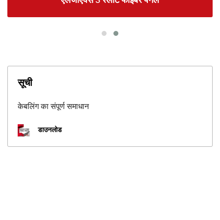
एलजीएक्स 3 स्लॉट फाइबर पैनल
सूची
केबलिंग का संपूर्ण समाधान
डाउनलोड