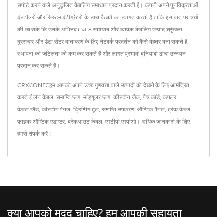
सपोर्ट करने वाले अनुकूलित केबलिंग समाधान प्रदान करती है। कंपनी अपने पुनर्विक्रेताओं,
इंस्टॉलरों और सिस्टम इंटीग्रेटरों के साथ बैठकों का स्वागत करती है ताकि इस बात पर चर्चा
की जा सके कि उनके अभिनव Cat.8 समाधान और व्यापक केबलिंग उत्पाद श्रृंखला
दूरसंचार और डेटा सेंटर वातावरण के लिए नेटवर्क प्रदर्शन को कैसे बेहतर बना सकते हैं,
स्थापना की जटिलता को कम कर सकते हैं और लागत प्रभावी बुनियादी ढांचा उन्नयन
प्रदान कर सकते हैं।
CRXCONECहम आपको अपने उच्च गुणवत्ता वाले उत्पादों को देखने के लिए आमंत्रित
करते हैं
लैन केबल
,
समाप्ति प्लग
,
मॉड्यूलर प्लग
,
कीस्टोन जैक
,
पैच कॉर्ड
,
कपलर
,
केबल ग्लैंड
,
कीस्टोन पैनल
,
क्रिम्पिंग टूल
,
समाप्ति उपकरण
,
ऑप्टिक पैनल
,
ट्रंक केबल
,
फाइबर ऑप्टिक एडाप्टर
,
ब्रेकआउट केबल
,
एमटीपी एमपीओ
। अधिक जानकारी के लिए
हमसे संपर्क करें !
क्या आपको मदद चाहिए? हम आपकी सहायता