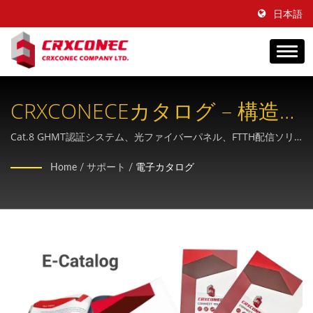
日本語
CRXCONECEカタログ – 構造化
配線ソリューションへの24時
Cat.8 GHMT認証システム、光ファイバーパネル、FTTH配信ソリ
ューション、産業用IP68防水ケーブルなど、幅広い銅線および光
間365日アクセス可能なゲート
Home
/
サポート
/
電子カタログ
ファイバーケーブル製品を、オンラインカタログからいつでもご
ウェイ
覧いただけます。